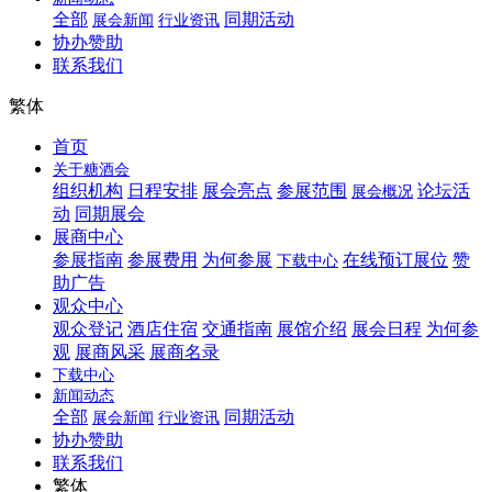
全部
同期活动
展会新闻
行业资讯
协办赞助
联系我们
繁体
首页
关于糖酒会
组织机构
日程安排
展会亮点
参展范围
论坛活
展会概况
动
同期展会
展商中心
参展指南
参展费用
为何参展
在线预订展位
赞
下载中心
助广告
观众中心
观众登记
酒店住宿
交通指南
展馆介绍
展会日程
为何参
观
展商风采
展商名录
下载中心
新闻动态
全部
同期活动
展会新闻
行业资讯
协办赞助
联系我们
繁体