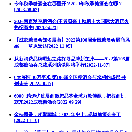
今年秋季糖酒会在哪里开？2023年秋季糖酒会在哪？
[2023-08-02]
2026南京秋季糖酒会‖王者归来！秋糖丰大国际大酒店火
热招商中[2026-04-23]
【成都糖酒会知名展商】2022第106届全国糖酒会展商风
采——草原宏达[2022-11-05]
从新消费品牌崛起之路探寻品牌新主张——2022第106届
成都糖酒会总裁系列访谈即将举行[2022-11-07]
6大展区 30万平米 第106届全国糖酒会与您相约成都 共
创未来[2022-10-17]
6000+精选优质展商邀您品鉴全球万款佳酿，把握商机
就来2022成都糖酒会[2022-09-29]
金桂飘香，相聚蓉城：2022年史上--规模糖酒会来了
[2022-11-10]