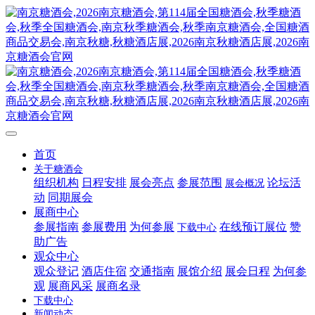
首页
关于糖酒会
组织机构
日程安排
展会亮点
参展范围
论坛活
展会概况
动
同期展会
展商中心
参展指南
参展费用
为何参展
在线预订展位
赞
下载中心
助广告
观众中心
观众登记
酒店住宿
交通指南
展馆介绍
展会日程
为何参
观
展商风采
展商名录
下载中心
新闻动态