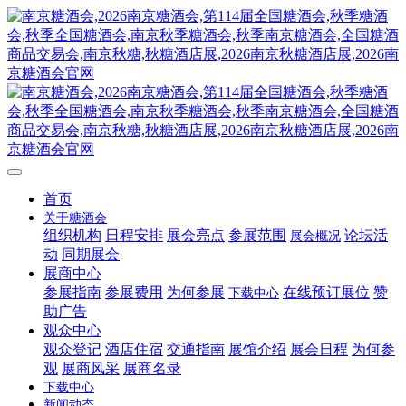
首页
关于糖酒会
组织机构
日程安排
展会亮点
参展范围
论坛活
展会概况
动
同期展会
展商中心
参展指南
参展费用
为何参展
在线预订展位
赞
下载中心
助广告
观众中心
观众登记
酒店住宿
交通指南
展馆介绍
展会日程
为何参
观
展商风采
展商名录
下载中心
新闻动态