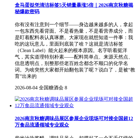
盒马蛋挞凭清洁标签5天销量暴涨5倍｜2026南京秋糖揭
秘爆款密码
你有没有注意到一个细节——身边越来越多的人，拿起
一包东西先看背面。不是看热量，不是看营养成分，而
是盯着配料表认真琢磨。大家现在就想知道一件事：我
吃的这玩意儿，里面到底装了啥？这就是清洁标签
（Clean Label）能火起来的根本原因。名字听着挺洋
气，其实道理特别朴素——配料简单点、来源天然点、
信息透明点，别整那些老百姓念都念不顺口的化学名
词。为啥突然大家都开始翻包装了呢？说白了，是被“教
育”出来的
2026-08-04
全国糖酒会
8
2026南京秋糖调味品展区参展企业现场可对接全国超12
万食品流通领域专业观众