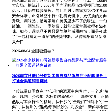
柴米油盐酱醋，调味品虽小，却撑起了一个五千亿级的
大市场。据统计，2025年国内调味品市场规模已超5100
亿元，且仍在稳步增长。与此同时，国家持续强化食品
安全标准，正引导整个行业朝着更健康、更优质的方向
升级。调味品，是每家每户厨房里少不了的味道。一勺
酱油、一滴陈醋、一碟辣酱，就能让家常菜变得有滋有
味。如今，调味品不再只是简单的咸甜酸辣，而是变成
了“一包料搞定一道菜”的便捷神器。从传统酿造到新潮
复合口
2026-08-04
全国糖酒会
7
2026南京秋糖10号馆新零售自有品牌与产业配套服务｜
打通全渠道销售链路
当传统量贩零食在“**低价”的泥潭中内卷时，一个以“短
保、现制、少添加”为标签的新物种——新鲜零食，正悄
然改写零食行业的格局。从长沙的“金粒门”到沈阳的“一
栗”，从杭州的“蒲妈妈”到长沙的“几多全”，新鲜零食正