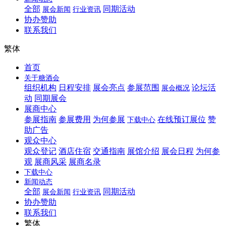
全部
同期活动
展会新闻
行业资讯
协办赞助
联系我们
繁体
首页
关于糖酒会
组织机构
日程安排
展会亮点
参展范围
论坛活
展会概况
动
同期展会
展商中心
参展指南
参展费用
为何参展
在线预订展位
赞
下载中心
助广告
观众中心
观众登记
酒店住宿
交通指南
展馆介绍
展会日程
为何参
观
展商风采
展商名录
下载中心
新闻动态
全部
同期活动
展会新闻
行业资讯
协办赞助
联系我们
繁体