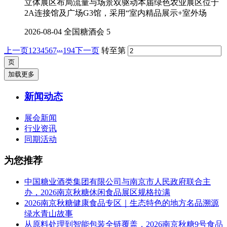
立体展区布局流量与场景双驱动本届绿色农业展区位于
2A连接馆及广场G3馆，采用“室内精品展示+室外场
2026-08-04
全国糖酒会
5
...
上一页
1
2
3
4
5
6
7
194
下一页
转至第
加载更多
新闻动态
展会新闻
行业资讯
同期活动
为您推荐
中国糖业酒类集团有限公司与南京市人民政府联合主
办，2026南京秋糖休闲食品展区规格拉满
2026南京秋糖健康食品专区｜生态特色的地方名品溯源
绿水青山故事
从原料处理到智能包装全链覆盖，2026南京秋糖9号食品