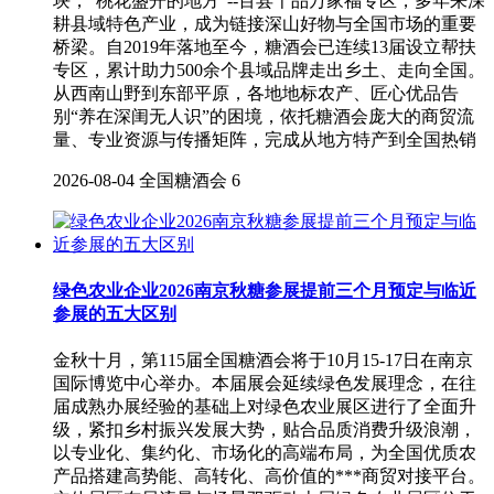
块，“桃花盛开的地方”--百县千品万家福专区，多年来深
耕县域特色产业，成为链接深山好物与全国市场的重要
桥梁。自2019年落地至今，糖酒会已连续13届设立帮扶
专区，累计助力500余个县域品牌走出乡土、走向全国。
从西南山野到东部平原，各地地标农产、匠心优品告
别“养在深闺无人识”的困境，依托糖酒会庞大的商贸流
量、专业资源与传播矩阵，完成从地方特产到全国热销
2026-08-04
全国糖酒会
6
绿色农业企业2026南京秋糖参展提前三个月预定与临近
参展的五大区别
金秋十月，第115届全国糖酒会将于10月15-17日在南京
国际博览中心举办。本届展会延续绿色发展理念，在往
届成熟办展经验的基础上对绿色农业展区进行了全面升
级，紧扣乡村振兴发展大势，贴合品质消费升级浪潮，
以专业化、集约化、市场化的高端布局，为全国优质农
产品搭建高势能、高转化、高价值的***商贸对接平台。