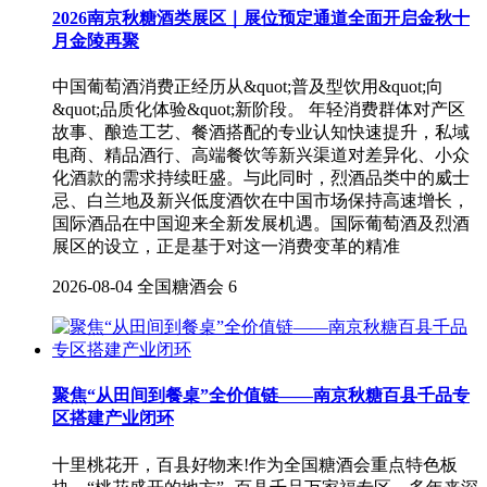
2026南京秋糖酒类展区｜展位预定通道全面开启金秋十
月金陵再聚
中国葡萄酒消费正经历从&quot;普及型饮用&quot;向
&quot;品质化体验&quot;新阶段。 年轻消费群体对产区
故事、酿造工艺、餐酒搭配的专业认知快速提升，私域
电商、精品酒行、高端餐饮等新兴渠道对差异化、小众
化酒款的需求持续旺盛。与此同时，烈酒品类中的威士
忌、白兰地及新兴低度酒饮在中国市场保持高速增长，
国际酒品在中国迎来全新发展机遇。国际葡萄酒及烈酒
展区的设立，正是基于对这一消费变革的精准
2026-08-04
全国糖酒会
6
聚焦“从田间到餐桌”全价值链——南京秋糖百县千品专
区搭建产业闭环
十里桃花开，百县好物来!作为全国糖酒会重点特色板