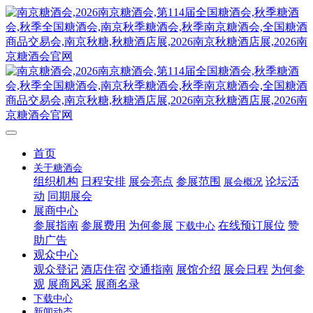
首页
关于糖酒会
组织机构
日程安排
展会亮点
参展范围
论坛活
展会概况
动
同期展会
展商中心
参展指南
参展费用
为何参展
在线预订展位
赞
下载中心
助广告
观众中心
观众登记
酒店住宿
交通指南
展馆介绍
展会日程
为何参
观
展商风采
展商名录
下载中心
新闻动态