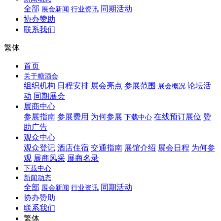
全部
同期活动
展会新闻
行业资讯
协办赞助
联系我们
繁体
首页
关于糖酒会
组织机构
日程安排
展会亮点
参展范围
论坛活
展会概况
动
同期展会
展商中心
参展指南
参展费用
为何参展
在线预订展位
赞
下载中心
助广告
观众中心
观众登记
酒店住宿
交通指南
展馆介绍
展会日程
为何参
观
展商风采
展商名录
下载中心
新闻动态
全部
同期活动
展会新闻
行业资讯
协办赞助
联系我们
繁体