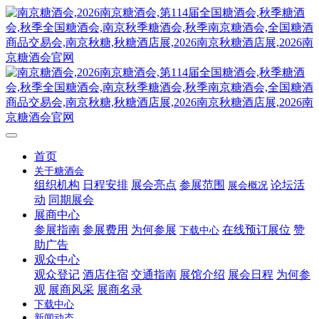
首页
关于糖酒会
组织机构
日程安排
展会亮点
参展范围
论坛活
展会概况
动
同期展会
展商中心
参展指南
参展费用
为何参展
在线预订展位
赞
下载中心
助广告
观众中心
观众登记
酒店住宿
交通指南
展馆介绍
展会日程
为何参
观
展商风采
展商名录
下载中心
新闻动态