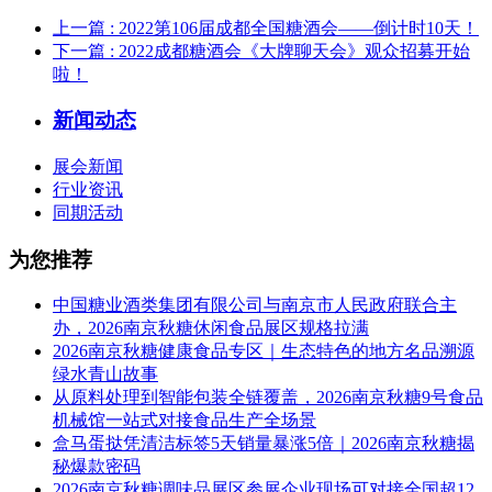
上一篇
: 2022第106届成都全国糖酒会——倒计时10天！
下一篇
: 2022成都糖酒会《大牌聊天会》观众招募开始
啦！
新闻动态
展会新闻
行业资讯
同期活动
为您推荐
中国糖业酒类集团有限公司与南京市人民政府联合主
办，2026南京秋糖休闲食品展区规格拉满
2026南京秋糖健康食品专区｜生态特色的地方名品溯源
绿水青山故事
从原料处理到智能包装全链覆盖，2026南京秋糖9号食品
机械馆一站式对接食品生产全场景
盒马蛋挞凭清洁标签5天销量暴涨5倍｜2026南京秋糖揭
秘爆款密码
2026南京秋糖调味品展区参展企业现场可对接全国超12