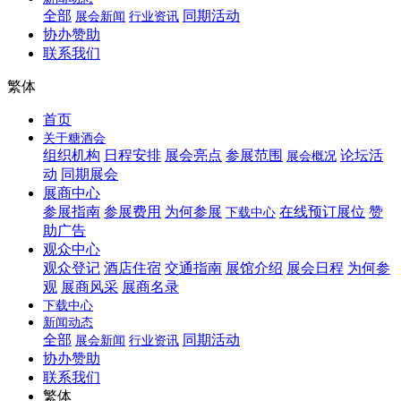
全部
同期活动
展会新闻
行业资讯
协办赞助
联系我们
繁体
首页
关于糖酒会
组织机构
日程安排
展会亮点
参展范围
论坛活
展会概况
动
同期展会
展商中心
参展指南
参展费用
为何参展
在线预订展位
赞
下载中心
助广告
观众中心
观众登记
酒店住宿
交通指南
展馆介绍
展会日程
为何参
观
展商风采
展商名录
下载中心
新闻动态
全部
同期活动
展会新闻
行业资讯
协办赞助
联系我们
繁体