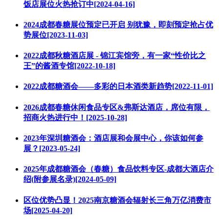
饭店展位火热抢订中[2024-04-16]
2024成都春糖展位预定已开启 别犹豫，即刻预定抢占优
势展位[2023-11-03]
2022成都秋糖酒店展 - 锦江宾馆旁，有一家“性价比之
王”的酱酒专馆[2022-10-18]
2022成都糖酒会——多彩的日本酒类新趋势[2022-11-01]
2026成都春糖休闲食品专区&弗斯达酒店，席位有限，
招商火热进行中！[2025-10-28]
2023年深圳糖酒会：酒店展和会展中心，你该如何参
展？[2023-05-24]
2025年成都糖酒会（春糖）食品饮料专区-成都大酒店介
绍(附参展名录)[2024-05-09]
区位优势凸显！2025南京糖酒会辐射长三角万亿消费市
场[2025-04-20]