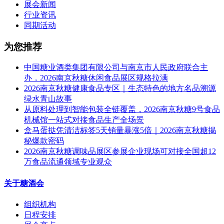
展会新闻
行业资讯
同期活动
为您推荐
中国糖业酒类集团有限公司与南京市人民政府联合主
办，2026南京秋糖休闲食品展区规格拉满
2026南京秋糖健康食品专区｜生态特色的地方名品溯源
绿水青山故事
从原料处理到智能包装全链覆盖，2026南京秋糖9号食品
机械馆一站式对接食品生产全场景
盒马蛋挞凭清洁标签5天销量暴涨5倍｜2026南京秋糖揭
秘爆款密码
2026南京秋糖调味品展区参展企业现场可对接全国超12
万食品流通领域专业观众
关于糖酒会
组织机构
日程安排