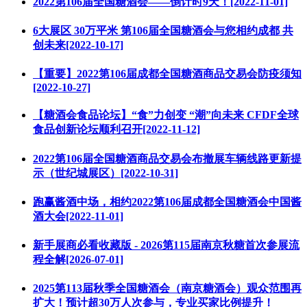
2022第106届全国糖酒会——倒计时9天！[2022-11-01]
6大展区 30万平米 第106届全国糖酒会与您相约成都 共
创未来[2022-10-17]
【重要】2022第106届成都全国糖酒商品交易会防疫须知
[2022-10-27]
【糖酒会食品论坛】“食”力创变 “潮”向未来 CFDF全球
食品创新论坛顺利召开[2022-11-12]
2022第106届全国糖酒商品交易会布撤展车辆线路更新提
示（世纪城展区）[2022-10-31]
跑赢酱酒中场，相约2022第106届成都全国糖酒会中国酱
酒大会[2022-11-01]
新手展商必看收藏版 - 2026第115届南京秋糖首次参展流
程全解[2026-07-01]
2025第113届秋季全国糖酒会（南京糖酒会）观众范围再
扩大！预计超30万人次参与，专业买家比例提升！