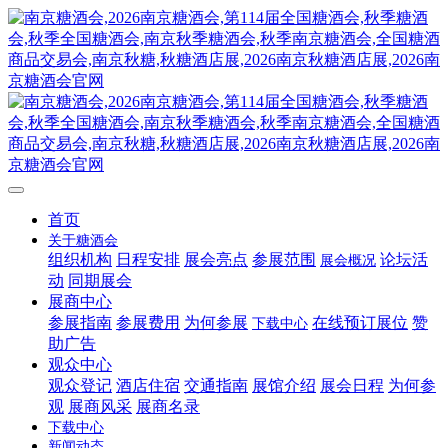
首页
关于糖酒会
组织机构
日程安排
展会亮点
参展范围
论坛活
展会概况
动
同期展会
展商中心
参展指南
参展费用
为何参展
在线预订展位
赞
下载中心
助广告
观众中心
观众登记
酒店住宿
交通指南
展馆介绍
展会日程
为何参
观
展商风采
展商名录
下载中心
新闻动态