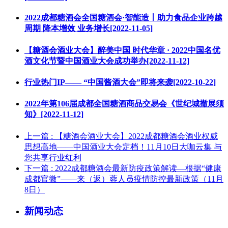
2022成都糖酒会全国糖酒会·智能造丨助力食品企业跨越
周期 降本增效 业务增长[2022-11-05]
【糖酒会酒业大会】醉美中国 时代华章 · 2022中国名优
酒文化节暨中国酒业大会成功举办[2022-11-12]
行业热门IP—— “中国酱酒大会”即将来袭[2022-10-22]
2022年第106届成都全国糖酒商品交易会《世纪城撤展须
知》[2022-11-12]
上一篇
: 【糖酒会酒业大会】2022成都糖酒会酒业权威
思想高地——中国酒业大会定档！11月10日大咖云集 与
您共享行业红利
下一篇
: 2022成都糖酒会最新防疫政策解读—根据“健康
成都官微”——来（返）蓉人员疫情防控最新政策（11月
8日）
新闻动态