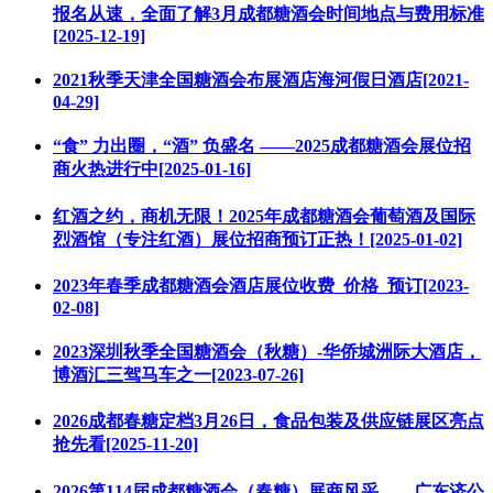
报名从速，全面了解3月成都糖酒会时间地点与费用标准
[2025-12-19]
2021秋季天津全国糖酒会布展酒店海河假日酒店[2021-
04-29]
“食” 力出圈，“酒” 负盛名 ——2025成都糖酒会展位招
商火热进行中[2025-01-16]
红酒之约，商机无限！2025年成都糖酒会葡萄酒及国际
烈酒馆（专注红酒）展位招商预订正热！[2025-01-02]
2023年春季成都糖酒会酒店展位收费_价格_预订[2023-
02-08]
2023深圳秋季全国糖酒会（秋糖）-华侨城洲际大酒店，
博酒汇三驾马车之一[2023-07-26]
2026成都春糖定档3月26日，食品包装及供应链展区亮点
抢先看[2025-11-20]
2026第114届成都糖酒会（春糖）展商风采——广东济公