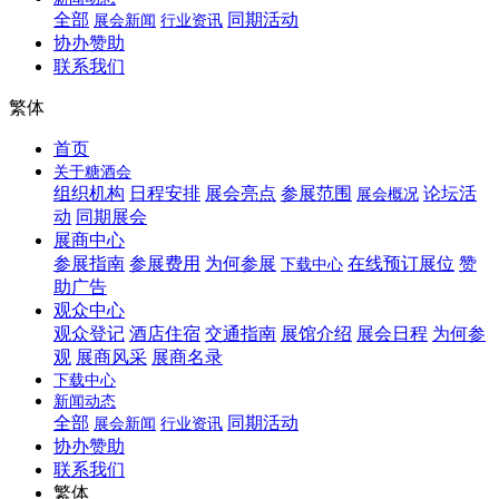
全部
同期活动
展会新闻
行业资讯
协办赞助
联系我们
繁体
首页
关于糖酒会
组织机构
日程安排
展会亮点
参展范围
论坛活
展会概况
动
同期展会
展商中心
参展指南
参展费用
为何参展
在线预订展位
赞
下载中心
助广告
观众中心
观众登记
酒店住宿
交通指南
展馆介绍
展会日程
为何参
观
展商风采
展商名录
下载中心
新闻动态
全部
同期活动
展会新闻
行业资讯
协办赞助
联系我们
繁体