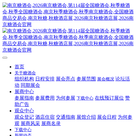
首页
关于糖酒会
组织机构
日程安排
展会亮点
参展范围
论坛活
展会概况
动
同期展会
展商中心
参展指南
参展费用
为何参展
在线预订展位
赞
下载中心
助广告
观众中心
观众登记
酒店住宿
交通指南
展馆介绍
展会日程
为何参
观
展商风采
展商名录
下载中心
新闻动态