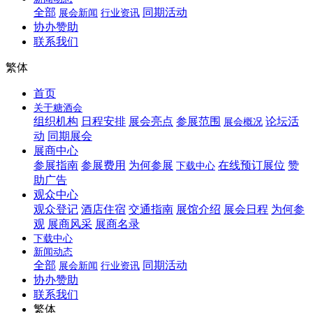
全部
同期活动
展会新闻
行业资讯
协办赞助
联系我们
繁体
首页
关于糖酒会
组织机构
日程安排
展会亮点
参展范围
论坛活
展会概况
动
同期展会
展商中心
参展指南
参展费用
为何参展
在线预订展位
赞
下载中心
助广告
观众中心
观众登记
酒店住宿
交通指南
展馆介绍
展会日程
为何参
观
展商风采
展商名录
下载中心
新闻动态
全部
同期活动
展会新闻
行业资讯
协办赞助
联系我们
繁体