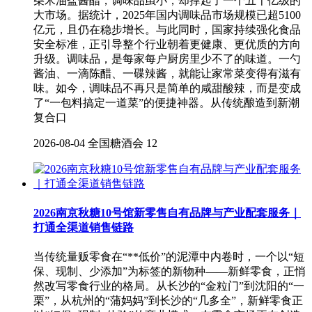
柴米油盐酱醋，调味品虽小，却撑起了一个五千亿级的
大市场。据统计，2025年国内调味品市场规模已超5100
亿元，且仍在稳步增长。与此同时，国家持续强化食品
安全标准，正引导整个行业朝着更健康、更优质的方向
升级。调味品，是每家每户厨房里少不了的味道。一勺
酱油、一滴陈醋、一碟辣酱，就能让家常菜变得有滋有
味。如今，调味品不再只是简单的咸甜酸辣，而是变成
了“一包料搞定一道菜”的便捷神器。从传统酿造到新潮
复合口
2026-08-04
全国糖酒会
12
2026南京秋糖10号馆新零售自有品牌与产业配套服务｜
打通全渠道销售链路
当传统量贩零食在“**低价”的泥潭中内卷时，一个以“短
保、现制、少添加”为标签的新物种——新鲜零食，正悄
然改写零食行业的格局。从长沙的“金粒门”到沈阳的“一
栗”，从杭州的“蒲妈妈”到长沙的“几多全”，新鲜零食正