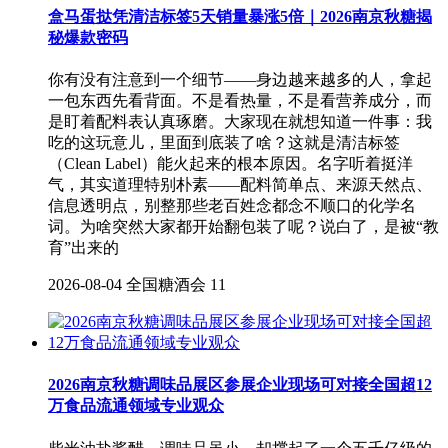
盒马蛋挞凭清洁标签5天销量暴涨5倍｜2026南京秋糖揭
秘爆款密码
你有没有注意到一个细节——身边越来越多的人，拿起
一包东西先看背面。不是看热量，不是看营养成分，而
是盯着配料表认真琢磨。大家现在就想知道一件事：我
吃的这玩意儿，里面到底装了啥？这就是清洁标签
（Clean Label）能火起来的根本原因。名字听着挺洋
气，其实道理特别朴素——配料简单点、来源天然点、
信息透明点，别整那些老百姓念都念不顺口的化学名
词。为啥突然大家都开始翻包装了呢？说白了，是被“教
育”出来的
2026-08-04
全国糖酒会
11
2026南京秋糖调味品展区参展企业现场可对接全国超12
万食品流通领域专业观众