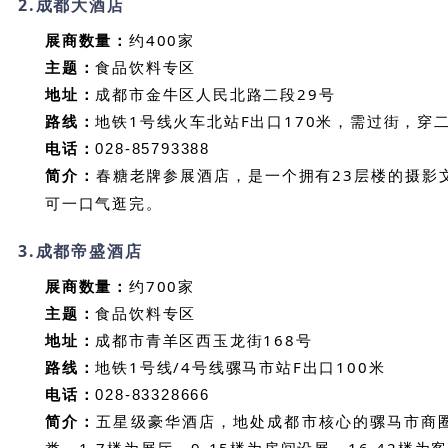
2.
成都大酒店
展商数量：
约400家
主题：
食品饮料专区
地址：
成都市金牛区人民北路二段29号
路线：
地铁1号线火车北站F出口170米，需过街，穿
电话：
028-85793388
简介：
春糖老牌参展酒店，是一个拥有23层楼的摄影
可一口气逛完。
3.
成都帝盛酒店
展商数量：
约700家
主题：
食品饮料专区
地址：
成都市青羊区西玉龙街168号
路线：
地铁1号线/4号线骡马市站F出口100米
电话：
028-83328666
简介：
五星级豪华酒店，
地处成都市核心的骡马市商
类。
1-7楼为展厅，9-15楼为房间设展，16-42楼