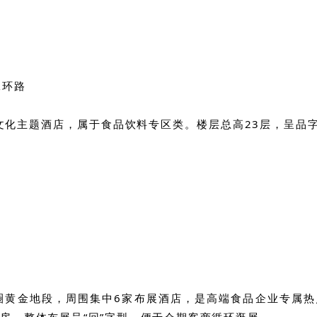
二环路
文化主题酒店，属于食品饮料专区类。楼层总高23层，呈品字
圈黄金地段，周围集中6家布展酒店，是高端食品企业专属热
为客房。整体布展呈“回”字型，便于会期客商循环逛展。