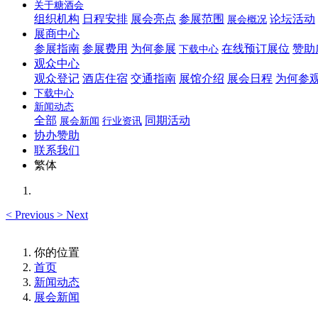
关于糖酒会
组织机构
日程安排
展会亮点
参展范围
论坛活动
展会概况
展商中心
参展指南
参展费用
为何参展
在线预订展位
赞助
下载中心
观众中心
观众登记
酒店住宿
交通指南
展馆介绍
展会日程
为何参
下载中心
新闻动态
全部
同期活动
展会新闻
行业资讯
协办赞助
联系我们
繁体
<
Previous
>
Next
你的位置
首页
新闻动态
展会新闻