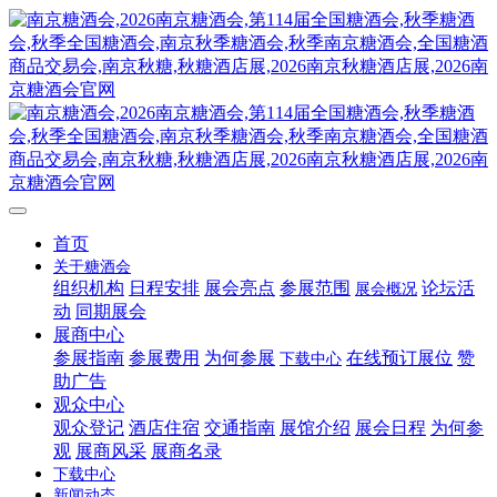
首页
关于糖酒会
组织机构
日程安排
展会亮点
参展范围
论坛活
展会概况
动
同期展会
展商中心
参展指南
参展费用
为何参展
在线预订展位
赞
下载中心
助广告
观众中心
观众登记
酒店住宿
交通指南
展馆介绍
展会日程
为何参
观
展商风采
展商名录
下载中心
新闻动态