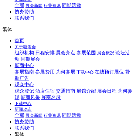
全部
同期活动
展会新闻
行业资讯
协办赞助
联系我们
繁体
首页
关于糖酒会
组织机构
日程安排
展会亮点
参展范围
论坛活
展会概况
动
同期展会
展商中心
参展指南
参展费用
为何参展
在线预订展位
赞
下载中心
助广告
观众中心
观众登记
酒店住宿
交通指南
展馆介绍
展会日程
为何参
观
展商风采
展商名录
下载中心
新闻动态
全部
同期活动
展会新闻
行业资讯
协办赞助
联系我们
繁体