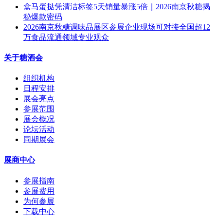
盒马蛋挞凭清洁标签5天销量暴涨5倍｜2026南京秋糖揭
秘爆款密码
2026南京秋糖调味品展区参展企业现场可对接全国超12
万食品流通领域专业观众
关于糖酒会
组织机构
日程安排
展会亮点
参展范围
展会概况
论坛活动
同期展会
展商中心
参展指南
参展费用
为何参展
下载中心