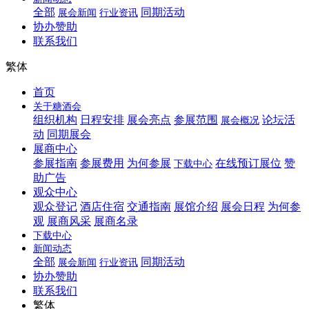
全部
同期活动
展会新闻
行业资讯
协办赞助
联系我们
繁体
首页
关于糖酒会
组织机构
日程安排
展会亮点
参展范围
论坛活
展会概况
动
同期展会
展商中心
参展指南
参展费用
为何参展
在线预订展位
赞
下载中心
助广告
观众中心
观众登记
酒店住宿
交通指南
展馆介绍
展会日程
为何参
观
展商风采
展商名录
下载中心
新闻动态
全部
同期活动
展会新闻
行业资讯
协办赞助
联系我们
繁体