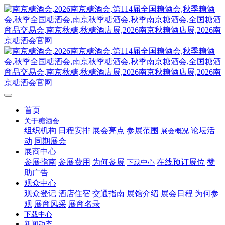
首页
关于糖酒会
组织机构
日程安排
展会亮点
参展范围
论坛活
展会概况
动
同期展会
展商中心
参展指南
参展费用
为何参展
在线预订展位
赞
下载中心
助广告
观众中心
观众登记
酒店住宿
交通指南
展馆介绍
展会日程
为何参
观
展商风采
展商名录
下载中心
新闻动态