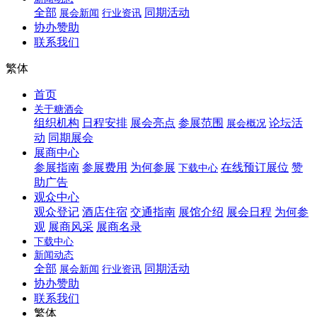
全部
同期活动
展会新闻
行业资讯
协办赞助
联系我们
繁体
首页
关于糖酒会
组织机构
日程安排
展会亮点
参展范围
论坛活
展会概况
动
同期展会
展商中心
参展指南
参展费用
为何参展
在线预订展位
赞
下载中心
助广告
观众中心
观众登记
酒店住宿
交通指南
展馆介绍
展会日程
为何参
观
展商风采
展商名录
下载中心
新闻动态
全部
同期活动
展会新闻
行业资讯
协办赞助
联系我们
繁体