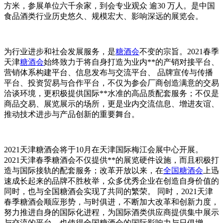
方米，参展单位六千余家，到会专业观众 逾30 万人。是中国
食品酒类行业历史悠久、规模宏大、影响深远的展览会。
为行业进步和社会发展服务，是
糖酒会
不变的宗旨。2021春季
天津
糖酒会
始终致力于将自身打造为业内**的产销对接平台、
营销体系构建平台、信息发布与交流平台、 品牌宣传与传播
平台、投资贸易与合作平台，不仅为参会厂商创造满意的交易
洽谈环境，更积极提供国际**水准的高品质配套服务；不仅是
商品交易、展览展示的场所，更是业内交流信息、增进友谊、
推动技术进步与产品创新的重要舞台。
2021天津糖酒会将于10月在天津国际梅江会展中心开展。
2021天津春季糖酒会不仅提供**的展览硬件设施，而且积极打
造与国际接轨的配套服务；改革开放以来，在
全国糖酒会
上迅
速成长起来的品牌不胜枚举，众多优秀企业在创造自身价值的
同时，也与全国糖酒会实现了共同的繁荣。 同时，2021天津
春季糖酒会顺应形势，与时俱进，不断加大改革和创新力度，
努力推进自身的国际化进程，为国际酒类供应商提供集中展示
与交流的平台，也使得全国糖酒会的国际影响力与日俱增。