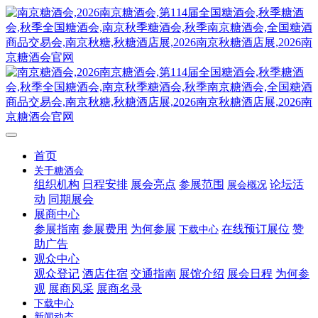
首页
关于糖酒会
组织机构
日程安排
展会亮点
参展范围
论坛活
展会概况
动
同期展会
展商中心
参展指南
参展费用
为何参展
在线预订展位
赞
下载中心
助广告
观众中心
观众登记
酒店住宿
交通指南
展馆介绍
展会日程
为何参
观
展商风采
展商名录
下载中心
新闻动态