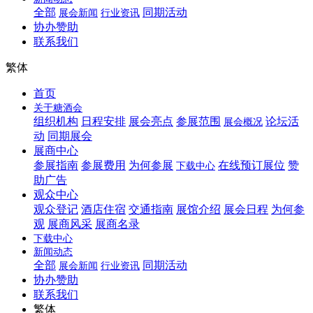
全部
同期活动
展会新闻
行业资讯
协办赞助
联系我们
繁体
首页
关于糖酒会
组织机构
日程安排
展会亮点
参展范围
论坛活
展会概况
动
同期展会
展商中心
参展指南
参展费用
为何参展
在线预订展位
赞
下载中心
助广告
观众中心
观众登记
酒店住宿
交通指南
展馆介绍
展会日程
为何参
观
展商风采
展商名录
下载中心
新闻动态
全部
同期活动
展会新闻
行业资讯
协办赞助
联系我们
繁体