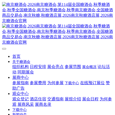
首页
关于糖酒会
组织机构
日程安排
展会亮点
参展范围
论坛活
展会概况
动
同期展会
展商中心
参展指南
参展费用
为何参展
在线预订展位
赞
下载中心
助广告
观众中心
观众登记
酒店住宿
交通指南
展馆介绍
展会日程
为何参
观
展商风采
展商名录
下载中心
新闻动态