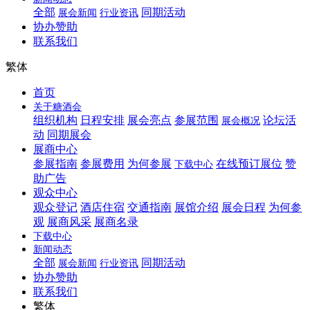
全部
同期活动
展会新闻
行业资讯
协办赞助
联系我们
繁体
首页
关于糖酒会
组织机构
日程安排
展会亮点
参展范围
论坛活
展会概况
动
同期展会
展商中心
参展指南
参展费用
为何参展
在线预订展位
赞
下载中心
助广告
观众中心
观众登记
酒店住宿
交通指南
展馆介绍
展会日程
为何参
观
展商风采
展商名录
下载中心
新闻动态
全部
同期活动
展会新闻
行业资讯
协办赞助
联系我们
繁体