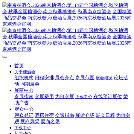
首页
关于糖酒会
组织机构
日程安排
展会亮点
参展范围
论坛活
展会概况
动
同期展会
展商中心
参展指南
参展费用
为何参展
在线预订展位
赞
下载中心
助广告
观众中心
观众登记
酒店住宿
交通指南
展馆介绍
展会日程
为何参
观
展商风采
展商名录
下载中心
新闻动态