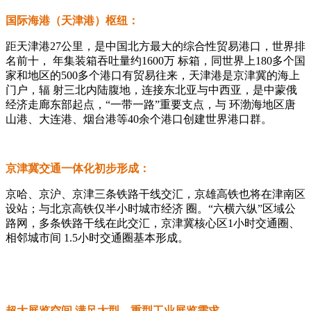
国际海港（天津港）枢纽：
距天津港27公里，是中国北方最大的综合性贸易港口，世界排
名前十， 年集装箱吞吐量约1600万 标箱，同世界上180多个国
家和地区的500多个港口有贸易往来，天津港是京津冀的海上
门户，辐 射三北内陆腹地，连接东北亚与中西亚，是中蒙俄
经济走廊东部起点，“一带一路”重要支点，与 环渤海地区唐
山港、大连港、烟台港等40余个港口创建世界港口群。
京津冀交通一体化初步形成：
京哈、京沪、京津三条铁路干线交汇，京雄高铁也将在津南区
设站；与北京高铁仅半小时城市经济 圈。“六横六纵”区域公
路网，多条铁路干线在此交汇，京津冀核心区1小时交通圈、
相邻城市间 1.5小时交通圈基本形成。
超大展览空间 满足大型、重型工业展览需求