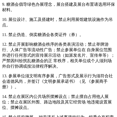
9. 糖酒会倡导绿色办展理念，展台搭建及展台布置请选用环保
材料。
10. 展位设计、施工及搭建时，禁止利用展馆建筑设施作为吊
点。
11. 禁止伪造、倒卖糖酒会各类证件（券）。
12. 禁止开展影响糖酒会秩序的各类表演活动；禁止举牌游
行、人体广告等流动性广告；禁止参展单位在 自身展位范围
外进行任何形式的宣传展示活动（如派发名片、宣传单等）；
严禁因纠纷扰乱糖酒会的正 常秩序，相关单位或个人须到场
外自行协调或按法律程序解决。
13. 参展单位须文明有序参展，广告形式及展示行为须符合社
会道德风尚，并签订《文明参展承诺书》（见 《参展商手
册》）。
14. 禁止在展区内公共场所摆摊设点；禁止擅自占用他人展
位；禁止在展区外围、路边地段及其它经营场 地违规设置展
位、摆摊设点。