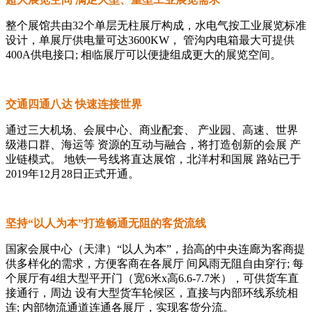
整个展馆共由32个单层无柱展厅构成，水电气按工业展览标准
设计，单展厅供电量可达3600KW， 管沟内电箱最大可提供
400A供电接口; 相临展厅可以便捷组成更大的展览空间。
交通四通八达 快速连接世界
通过三大机场、会展中心、商业配套、 产业园、高速、世界
级港口群、海运等 资源的互动与融合，将打造创新的会展 产
业链模式。 地铁一号线将直达展馆，北洋村和国展 路站已于
2019年12月28日正式开通。
坚持“以人为本”打造畅通无阻的客货流线
国家会展中心（天津）“以人为本”，抬高的中央连廊为客商提
供多样化的需求，方便客商在各展厅 间风雨无阻自由穿行; 每
个展厅有4组大型平开门（宽6米x高6.6-7.7米），可供货车直
接通行，周边 设有大型货车轮候区，直接与内部环线系统相
连; 内部物流通道连通各展厅，实现客货分流。