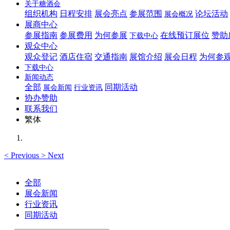
关于糖酒会
组织机构
日程安排
展会亮点
参展范围
论坛活动
展会概况
展商中心
参展指南
参展费用
为何参展
在线预订展位
赞助
下载中心
观众中心
观众登记
酒店住宿
交通指南
展馆介绍
展会日程
为何参
下载中心
新闻动态
全部
同期活动
展会新闻
行业资讯
协办赞助
联系我们
繁体
<
Previous
>
Next
全部
展会新闻
行业资讯
同期活动