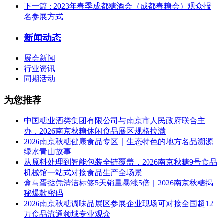
下一篇
: 2023年春季成都糖酒会（成都春糖会）观众报
名参展方式
新闻动态
展会新闻
行业资讯
同期活动
为您推荐
中国糖业酒类集团有限公司与南京市人民政府联合主
办，2026南京秋糖休闲食品展区规格拉满
2026南京秋糖健康食品专区｜生态特色的地方名品溯源
绿水青山故事
从原料处理到智能包装全链覆盖，2026南京秋糖9号食品
机械馆一站式对接食品生产全场景
盒马蛋挞凭清洁标签5天销量暴涨5倍｜2026南京秋糖揭
秘爆款密码
2026南京秋糖调味品展区参展企业现场可对接全国超12
万食品流通领域专业观众