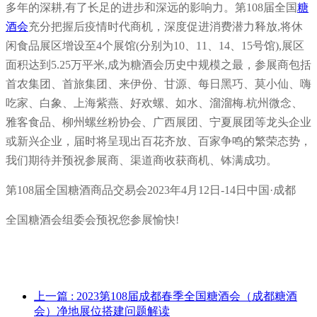
多年的深耕,有了长足的进步和深远的影响力。第108届全国
糖
酒会
充分把握后疫情时代商机，深度促进消费潜力释放,将休
闲食品展区增设至4个展馆(分别为10、11、14、15号馆),展区
面积达到5.25万平米,成为糖酒会历史中规模之最，参展商包括
首农集团、首旅集团、来伊份、甘源、每日黑巧、莫小仙、嗨
吃家、白象、上海紫燕、好欢螺、如水、溜溜梅.杭州微念、
雅客食品、柳州螺丝粉协会、广西展团、宁夏展团等龙头企业
或新兴企业，届时将呈现出百花齐放、百家争鸣的繁荣态势，
我们期待并预祝参展商、渠道商收获商机、钵满成功。
第108届全国糖酒商品交易会2023年4月12日-14日中国·成都
全国糖酒会组委会预祝您参展愉快!
上一篇
: 2023第108届成都春季全国糖酒会（成都糖酒
会）净地展位搭建问题解读