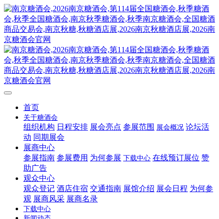
首页
关于糖酒会
组织机构
日程安排
展会亮点
参展范围
论坛活
展会概况
动
同期展会
展商中心
参展指南
参展费用
为何参展
在线预订展位
赞
下载中心
助广告
观众中心
观众登记
酒店住宿
交通指南
展馆介绍
展会日程
为何参
观
展商风采
展商名录
下载中心
新闻动态