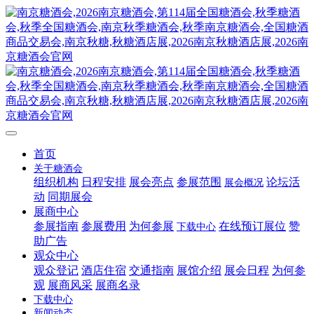
首页
关于糖酒会
组织机构
日程安排
展会亮点
参展范围
论坛活
展会概况
动
同期展会
展商中心
参展指南
参展费用
为何参展
在线预订展位
赞
下载中心
助广告
观众中心
观众登记
酒店住宿
交通指南
展馆介绍
展会日程
为何参
观
展商风采
展商名录
下载中心
新闻动态