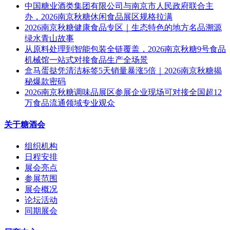
中国糖业酒类集团有限公司与南京市人民政府联合主
办，2026南京秋糖休闲食品展区规格拉满
2026南京秋糖健康食品专区｜生态特色的地方名品溯源
绿水青山故事
从原料处理到智能包装全链覆盖，2026南京秋糖9号食品
机械馆一站式对接食品生产全场景
盒马蛋挞凭清洁标签5天销量暴涨5倍｜2026南京秋糖揭
秘爆款密码
2026南京秋糖调味品展区参展企业现场可对接全国超12
万食品流通领域专业观众
关于糖酒会
组织机构
日程安排
展会亮点
参展范围
展会概况
论坛活动
同期展会