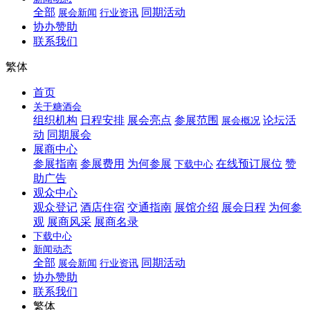
全部
同期活动
展会新闻
行业资讯
协办赞助
联系我们
繁体
首页
关于糖酒会
组织机构
日程安排
展会亮点
参展范围
论坛活
展会概况
动
同期展会
展商中心
参展指南
参展费用
为何参展
在线预订展位
赞
下载中心
助广告
观众中心
观众登记
酒店住宿
交通指南
展馆介绍
展会日程
为何参
观
展商风采
展商名录
下载中心
新闻动态
全部
同期活动
展会新闻
行业资讯
协办赞助
联系我们
繁体