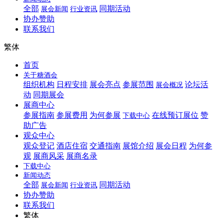
全部
同期活动
展会新闻
行业资讯
协办赞助
联系我们
繁体
首页
关于糖酒会
组织机构
日程安排
展会亮点
参展范围
论坛活
展会概况
动
同期展会
展商中心
参展指南
参展费用
为何参展
在线预订展位
赞
下载中心
助广告
观众中心
观众登记
酒店住宿
交通指南
展馆介绍
展会日程
为何参
观
展商风采
展商名录
下载中心
新闻动态
全部
同期活动
展会新闻
行业资讯
协办赞助
联系我们
繁体