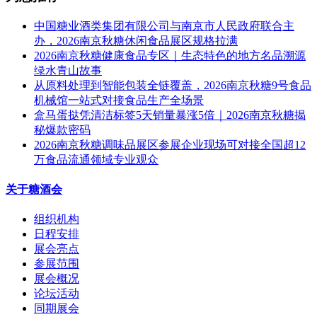
中国糖业酒类集团有限公司与南京市人民政府联合主
办，2026南京秋糖休闲食品展区规格拉满
2026南京秋糖健康食品专区｜生态特色的地方名品溯源
绿水青山故事
从原料处理到智能包装全链覆盖，2026南京秋糖9号食品
机械馆一站式对接食品生产全场景
盒马蛋挞凭清洁标签5天销量暴涨5倍｜2026南京秋糖揭
秘爆款密码
2026南京秋糖调味品展区参展企业现场可对接全国超12
万食品流通领域专业观众
关于糖酒会
组织机构
日程安排
展会亮点
参展范围
展会概况
论坛活动
同期展会