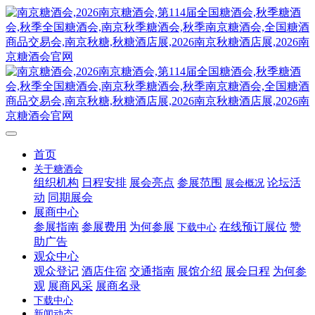
首页
关于糖酒会
组织机构
日程安排
展会亮点
参展范围
论坛活
展会概况
动
同期展会
展商中心
参展指南
参展费用
为何参展
在线预订展位
赞
下载中心
助广告
观众中心
观众登记
酒店住宿
交通指南
展馆介绍
展会日程
为何参
观
展商风采
展商名录
下载中心
新闻动态