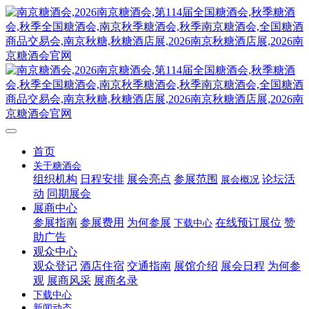
首页
关于糖酒会
组织机构
日程安排
展会亮点
参展范围
论坛活
展会概况
动
同期展会
展商中心
参展指南
参展费用
为何参展
在线预订展位
赞
下载中心
助广告
观众中心
观众登记
酒店住宿
交通指南
展馆介绍
展会日程
为何参
观
展商风采
展商名录
下载中心
新闻动态