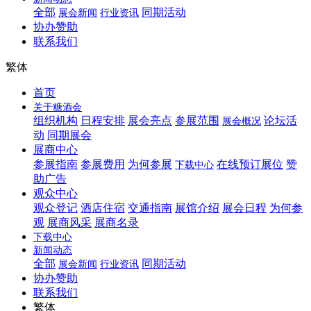
全部
同期活动
展会新闻
行业资讯
协办赞助
联系我们
繁体
首页
关于糖酒会
组织机构
日程安排
展会亮点
参展范围
论坛活
展会概况
动
同期展会
展商中心
参展指南
参展费用
为何参展
在线预订展位
赞
下载中心
助广告
观众中心
观众登记
酒店住宿
交通指南
展馆介绍
展会日程
为何参
观
展商风采
展商名录
下载中心
新闻动态
全部
同期活动
展会新闻
行业资讯
协办赞助
联系我们
繁体