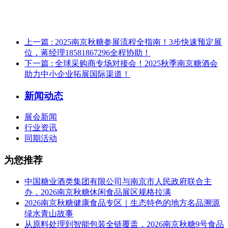
上一篇
: 2025南京秋糖参展流程全指南！3步快速预定展
位，蒋经理18581867296全程协助！
下一篇
: 全球采购商专场对接会！2025秋季南京糖酒会
助力中小企业拓展国际渠道！
新闻动态
展会新闻
行业资讯
同期活动
为您推荐
中国糖业酒类集团有限公司与南京市人民政府联合主
办，2026南京秋糖休闲食品展区规格拉满
2026南京秋糖健康食品专区｜生态特色的地方名品溯源
绿水青山故事
从原料处理到智能包装全链覆盖，2026南京秋糖9号食品