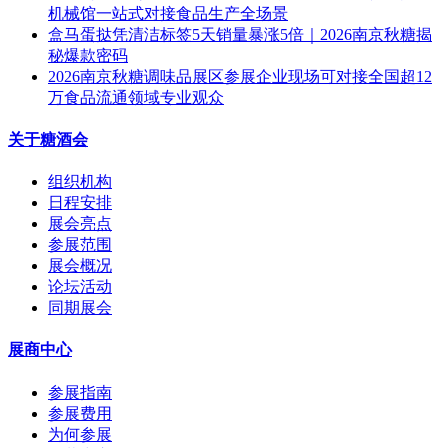
机械馆一站式对接食品生产全场景
盒马蛋挞凭清洁标签5天销量暴涨5倍｜2026南京秋糖揭
秘爆款密码
2026南京秋糖调味品展区参展企业现场可对接全国超12
万食品流通领域专业观众
关于糖酒会
组织机构
日程安排
展会亮点
参展范围
展会概况
论坛活动
同期展会
展商中心
参展指南
参展费用
为何参展