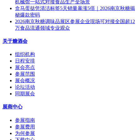
机械馆一站式对接食品生产全场景
盒马蛋挞凭清洁标签5天销量暴涨5倍｜2026南京秋糖揭
秘爆款密码
2026南京秋糖调味品展区参展企业现场可对接全国超12
万食品流通领域专业观众
关于糖酒会
组织机构
日程安排
展会亮点
参展范围
展会概况
论坛活动
同期展会
展商中心
参展指南
参展费用
为何参展
下载中心