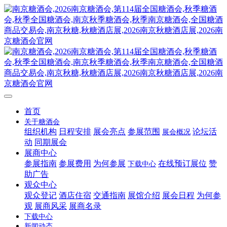
首页
关于糖酒会
组织机构
日程安排
展会亮点
参展范围
论坛活
展会概况
动
同期展会
展商中心
参展指南
参展费用
为何参展
在线预订展位
赞
下载中心
助广告
观众中心
观众登记
酒店住宿
交通指南
展馆介绍
展会日程
为何参
观
展商风采
展商名录
下载中心
新闻动态