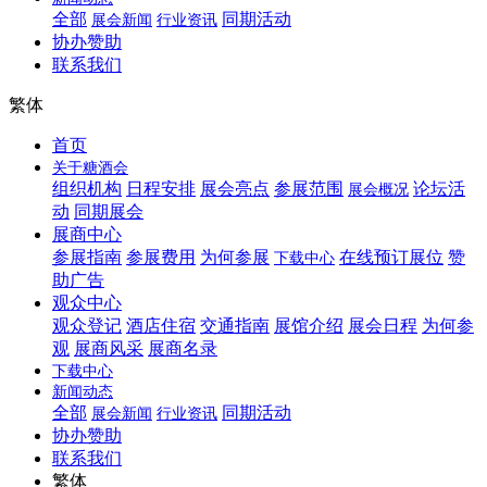
全部
同期活动
展会新闻
行业资讯
协办赞助
联系我们
繁体
首页
关于糖酒会
组织机构
日程安排
展会亮点
参展范围
论坛活
展会概况
动
同期展会
展商中心
参展指南
参展费用
为何参展
在线预订展位
赞
下载中心
助广告
观众中心
观众登记
酒店住宿
交通指南
展馆介绍
展会日程
为何参
观
展商风采
展商名录
下载中心
新闻动态
全部
同期活动
展会新闻
行业资讯
协办赞助
联系我们
繁体