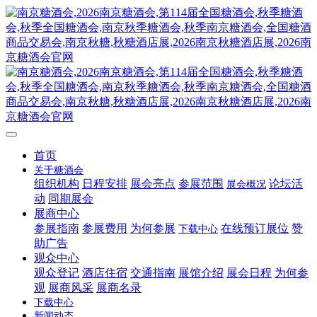
首页
关于糖酒会
组织机构
日程安排
展会亮点
参展范围
论坛活
展会概况
动
同期展会
展商中心
参展指南
参展费用
为何参展
在线预订展位
赞
下载中心
助广告
观众中心
观众登记
酒店住宿
交通指南
展馆介绍
展会日程
为何参
观
展商风采
展商名录
下载中心
新闻动态