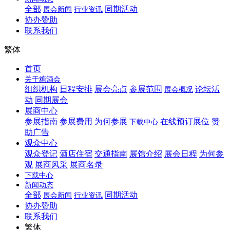
全部
同期活动
展会新闻
行业资讯
协办赞助
联系我们
繁体
首页
关于糖酒会
组织机构
日程安排
展会亮点
参展范围
论坛活
展会概况
动
同期展会
展商中心
参展指南
参展费用
为何参展
在线预订展位
赞
下载中心
助广告
观众中心
观众登记
酒店住宿
交通指南
展馆介绍
展会日程
为何参
观
展商风采
展商名录
下载中心
新闻动态
全部
同期活动
展会新闻
行业资讯
协办赞助
联系我们
繁体