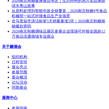
2026南京秋糖健康食品专区｜生态特色的地方名品溯源
绿水青山故事
从原料处理到智能包装全链覆盖，2026南京秋糖9号食品
机械馆一站式对接食品生产全场景
盒马蛋挞凭清洁标签5天销量暴涨5倍｜2026南京秋糖揭
秘爆款密码
2026南京秋糖调味品展区参展企业现场可对接全国超12
万食品流通领域专业观众
关于糖酒会
组织机构
日程安排
展会亮点
参展范围
展会概况
论坛活动
同期展会
展商中心
参展指南