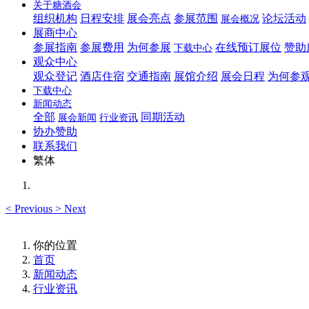
关于糖酒会
组织机构
日程安排
展会亮点
参展范围
论坛活动
展会概况
展商中心
参展指南
参展费用
为何参展
在线预订展位
赞助
下载中心
观众中心
观众登记
酒店住宿
交通指南
展馆介绍
展会日程
为何参
下载中心
新闻动态
全部
同期活动
展会新闻
行业资讯
协办赞助
联系我们
繁体
<
Previous
>
Next
你的位置
首页
新闻动态
行业资讯