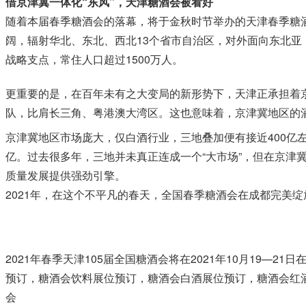
借京津冀一体化“东风”，天津糖酒会被看好
随着本届春季糖酒会的落幕，将于金秋时节举办的天津春季糖
阔，辐射华北、东北、西北13个省市自治区，对外面向东北
战略支点，常住人口超过1500万人。
更重要的是，在百年未有之大变局的新形势下，天津正承担着京
队，比肩长三角、粤港澳大湾区。这也意味着，京津冀地区的
京津冀地区市场庞大，仅白酒行业，三地叠加便有接近400亿左右
亿。过去很多年，三地并未真正连成一个“大市场”，但在京津
质量发展提供强劲引擎。
2021年，在这个不平凡的春天，全国春季糖酒会在成都完美
2021年春季天津105届全国糖酒会将在2021年10月19—
预订，糖酒会饮料展位预订，糖酒会白酒展位预订，糖酒会红酒展位
会