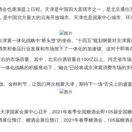
酒会也逐渐提上日程。天津是中国四大直辖市之一，是北京通往
亚，是中国北方最大的沿海开放城市。天津也是国家中心城市、环
津冀一体化战略中“桥头堡”的使命。“十四五”规划纲要对京津
酒类和食品行业发展和市场按下了一体化的加速键。这对于即将
的市场容量。其中，北京白酒容量在100亿以上。河北省市场容量在
冀一体化战略的积极推动下，“融合”已经将成京津冀消费市场的关
绽放。金秋时节，让我们再次相聚天津，期待下一场“舌尖上的盛
21日在天津国家会展中心召开，2021年春季全国糖酒会即105
预订。糖酒会展位预订，2021年春季糖酒会，105届糖酒会，2