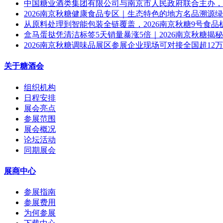
中国糖业酒类集团有限公司与南京市人民政府联合主办，2
2026南京秋糖健康食品专区｜生态特色的地方名品溯源
从原料处理到智能包装全链覆盖，2026南京秋糖9号食
盒马蛋挞凭清洁标签5天销量暴涨5倍｜2026南京秋糖揭
2026南京秋糖调味品展区参展企业现场可对接全国超12
关于糖酒会
组织机构
日程安排
展会亮点
参展范围
展会概况
论坛活动
同期展会
展商中心
参展指南
参展费用
为何参展