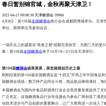
春日暂别锦官城，金秋再聚天津卫！
2021-04-27 09:08:38
天津糖酒会
59966
4月9日，第105届
全国糖酒会
推介会在成都西博城举办。天津
单位、新闻单位等参加会议。
一场舌尖上的盛宴在“美食之都”成都完美收官，为期三天的第
幕：第105届
全国糖酒会
将于10月19—21日在天津举行。
第104届
糖酒会
硕果累累，展览规模创历史之最
刚刚结束的第104届全国糖酒会是“十四五”开局之年中国食品
届糖酒会现场，数万种产品同台斗艳，精品新品琳琅满目，海
本届糖酒会为国内外食品和酒类行业企业高质量发展提供了支
广泛肯定。这场糖酒食品行业专业盛会为参会厂商创造了满意
动技术进步与产品创新的重要舞台，让广大客商进一步深入了