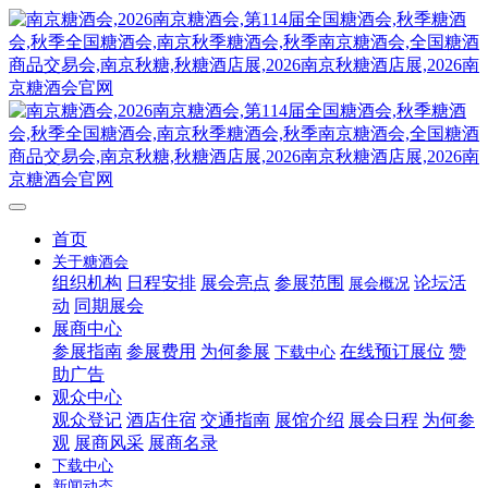
首页
关于糖酒会
组织机构
日程安排
展会亮点
参展范围
论坛活
展会概况
动
同期展会
展商中心
参展指南
参展费用
为何参展
在线预订展位
赞
下载中心
助广告
观众中心
观众登记
酒店住宿
交通指南
展馆介绍
展会日程
为何参
观
展商风采
展商名录
下载中心
新闻动态