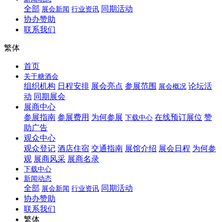
全部
同期活动
展会新闻
行业资讯
协办赞助
联系我们
繁体
首页
关于糖酒会
组织机构
日程安排
展会亮点
参展范围
论坛活
展会概况
动
同期展会
展商中心
参展指南
参展费用
为何参展
在线预订展位
赞
下载中心
助广告
观众中心
观众登记
酒店住宿
交通指南
展馆介绍
展会日程
为何参
观
展商风采
展商名录
下载中心
新闻动态
全部
同期活动
展会新闻
行业资讯
协办赞助
联系我们
繁体