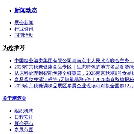
新闻动态
展会新闻
行业资讯
同期活动
为您推荐
中国糖业酒类集团有限公司与南京市人民政府联合主办，2
2026南京秋糖健康食品专区｜生态特色的地方名品溯源
从原料处理到智能包装全链覆盖，2026南京秋糖9号食
盒马蛋挞凭清洁标签5天销量暴涨5倍｜2026南京秋糖揭
2026南京秋糖调味品展区参展企业现场可对接全国超12
关于糖酒会
组织机构
日程安排
展会亮点
参展范围