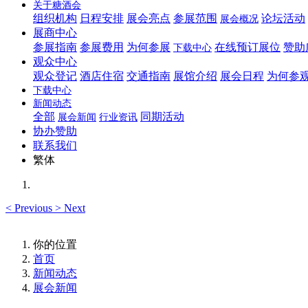
关于糖酒会
组织机构
日程安排
展会亮点
参展范围
论坛活动
展会概况
展商中心
参展指南
参展费用
为何参展
在线预订展位
赞助
下载中心
观众中心
观众登记
酒店住宿
交通指南
展馆介绍
展会日程
为何参
下载中心
新闻动态
全部
同期活动
展会新闻
行业资讯
协办赞助
联系我们
繁体
<
Previous
>
Next
你的位置
首页
新闻动态
展会新闻