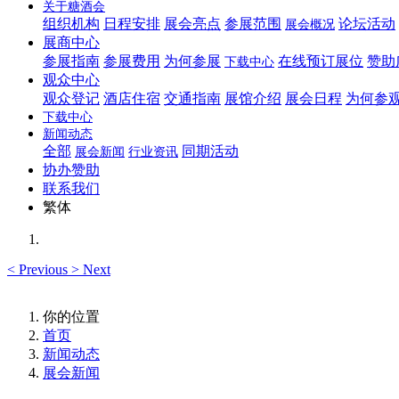
关于糖酒会
组织机构
日程安排
展会亮点
参展范围
论坛活动
展会概况
展商中心
参展指南
参展费用
为何参展
在线预订展位
赞助
下载中心
观众中心
观众登记
酒店住宿
交通指南
展馆介绍
展会日程
为何参
下载中心
新闻动态
全部
同期活动
展会新闻
行业资讯
协办赞助
联系我们
繁体
<
Previous
>
Next
你的位置
首页
新闻动态
展会新闻