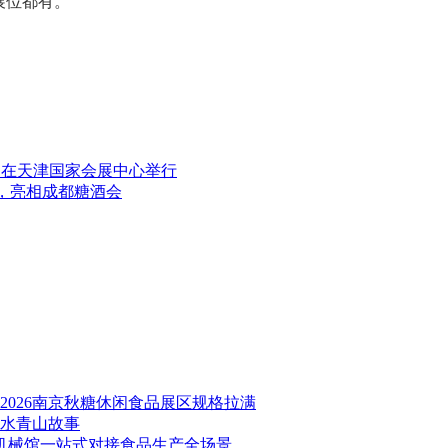
展位都有。
21日在天津国家会展中心举行
茶，亮相成都糖酒会
026南京秋糖休闲食品展区规格拉满
绿水青山故事
品机械馆一站式对接食品生产全场景