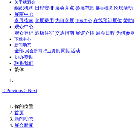
关于糖酒会
组织机构
日程安排
展会亮点
参展范围
论坛活动
展会概况
展商中心
参展指南
参展费用
为何参展
在线预订展位
赞助
下载中心
观众中心
观众登记
酒店住宿
交通指南
展馆介绍
展会日程
为何参
下载中心
新闻动态
全部
同期活动
展会新闻
行业资讯
协办赞助
联系我们
繁体
<
Previous
>
Next
你的位置
首页
新闻动态
展会新闻