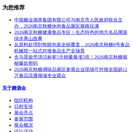
为您推荐
中国糖业酒类集团有限公司与南京市人民政府联合主
办，2026南京秋糖休闲食品展区规格拉满
2026南京秋糖健康食品专区｜生态特色的地方名品溯源
绿水青山故事
从原料处理到智能包装全链覆盖，2026南京秋糖9号食品
机械馆一站式对接食品生产全场景
盒马蛋挞凭清洁标签5天销量暴涨5倍｜2026南京秋糖揭
秘爆款密码
2026南京秋糖调味品展区参展企业现场可对接全国超12
万食品流通领域专业观众
关于糖酒会
组织机构
日程安排
展会亮点
参展范围
展会概况
论坛活动