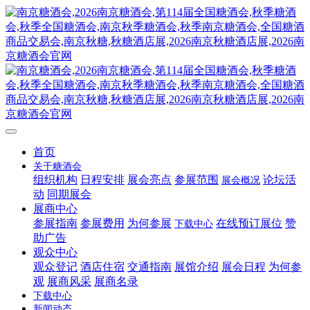
首页
关于糖酒会
组织机构
日程安排
展会亮点
参展范围
论坛活
展会概况
动
同期展会
展商中心
参展指南
参展费用
为何参展
在线预订展位
赞
下载中心
助广告
观众中心
观众登记
酒店住宿
交通指南
展馆介绍
展会日程
为何参
观
展商风采
展商名录
下载中心
新闻动态