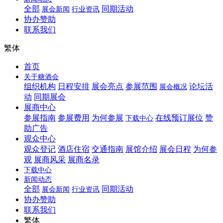
全部
同期活动
展会新闻
行业资讯
协办赞助
联系我们
繁体
首页
关于糖酒会
组织机构
日程安排
展会亮点
参展范围
论坛活
展会概况
动
同期展会
展商中心
参展指南
参展费用
为何参展
在线预订展位
赞
下载中心
助广告
观众中心
观众登记
酒店住宿
交通指南
展馆介绍
展会日程
为何参
观
展商风采
展商名录
下载中心
新闻动态
全部
同期活动
展会新闻
行业资讯
协办赞助
联系我们
繁体