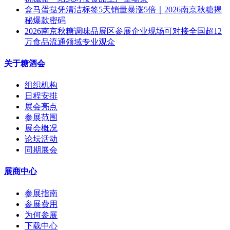
盒马蛋挞凭清洁标签5天销量暴涨5倍｜2026南京秋糖揭
秘爆款密码
2026南京秋糖调味品展区参展企业现场可对接全国超12
万食品流通领域专业观众
关于糖酒会
组织机构
日程安排
展会亮点
参展范围
展会概况
论坛活动
同期展会
展商中心
参展指南
参展费用
为何参展
下载中心