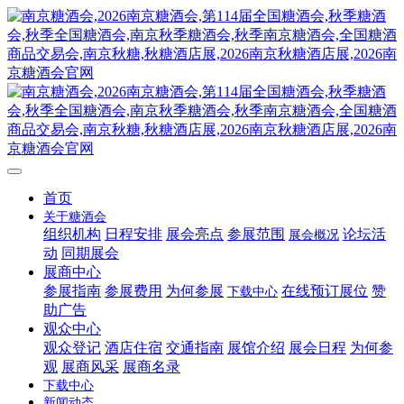
首页
关于糖酒会
组织机构
日程安排
展会亮点
参展范围
论坛活
展会概况
动
同期展会
展商中心
参展指南
参展费用
为何参展
在线预订展位
赞
下载中心
助广告
观众中心
观众登记
酒店住宿
交通指南
展馆介绍
展会日程
为何参
观
展商风采
展商名录
下载中心
新闻动态