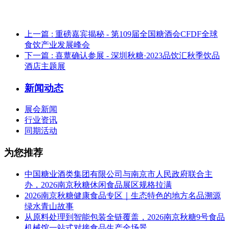
上一篇
: 重磅嘉宾揭秘 - 第109届全国糖酒会CFDF全球
食饮产业发展峰会
下一篇
: 喜蕈确认参展 - 深圳秋糖·2023品饮汇秋季饮品
酒店主题展
新闻动态
展会新闻
行业资讯
同期活动
为您推荐
中国糖业酒类集团有限公司与南京市人民政府联合主
办，2026南京秋糖休闲食品展区规格拉满
2026南京秋糖健康食品专区｜生态特色的地方名品溯源
绿水青山故事
从原料处理到智能包装全链覆盖，2026南京秋糖9号食品
机械馆一站式对接食品生产全场景