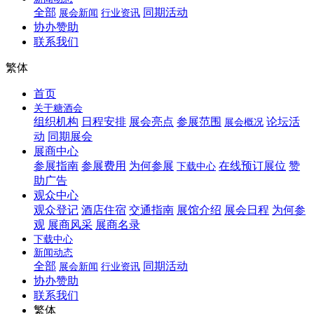
全部
同期活动
展会新闻
行业资讯
协办赞助
联系我们
繁体
首页
关于糖酒会
组织机构
日程安排
展会亮点
参展范围
论坛活
展会概况
动
同期展会
展商中心
参展指南
参展费用
为何参展
在线预订展位
赞
下载中心
助广告
观众中心
观众登记
酒店住宿
交通指南
展馆介绍
展会日程
为何参
观
展商风采
展商名录
下载中心
新闻动态
全部
同期活动
展会新闻
行业资讯
协办赞助
联系我们
繁体