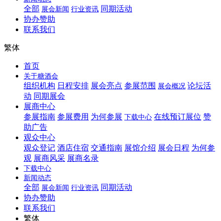
全部
同期活动
展会新闻
行业资讯
协办赞助
联系我们
繁体
首页
关于糖酒会
组织机构
日程安排
展会亮点
参展范围
论坛活
展会概况
动
同期展会
展商中心
参展指南
参展费用
为何参展
在线预订展位
赞
下载中心
助广告
观众中心
观众登记
酒店住宿
交通指南
展馆介绍
展会日程
为何参
观
展商风采
展商名录
下载中心
新闻动态
全部
同期活动
展会新闻
行业资讯
协办赞助
联系我们
繁体