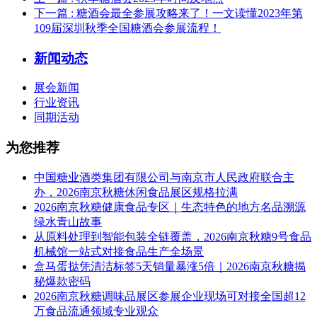
下一篇
: 糖酒会最全参展攻略来了！一文读懂2023年第
109届深圳秋季全国糖酒会参展流程！
新闻动态
展会新闻
行业资讯
同期活动
为您推荐
中国糖业酒类集团有限公司与南京市人民政府联合主
办，2026南京秋糖休闲食品展区规格拉满
2026南京秋糖健康食品专区｜生态特色的地方名品溯源
绿水青山故事
从原料处理到智能包装全链覆盖，2026南京秋糖9号食品
机械馆一站式对接食品生产全场景
盒马蛋挞凭清洁标签5天销量暴涨5倍｜2026南京秋糖揭
秘爆款密码
2026南京秋糖调味品展区参展企业现场可对接全国超12
万食品流通领域专业观众