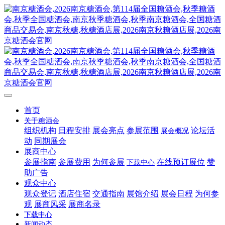
首页
关于糖酒会
组织机构
日程安排
展会亮点
参展范围
论坛活
展会概况
动
同期展会
展商中心
参展指南
参展费用
为何参展
在线预订展位
赞
下载中心
助广告
观众中心
观众登记
酒店住宿
交通指南
展馆介绍
展会日程
为何参
观
展商风采
展商名录
下载中心
新闻动态