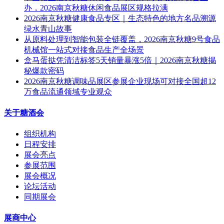
办，2026南京秋糖休闲食品展区规格拉满
2026南京秋糖健康食品专区｜生态特色的地方名品溯源
绿水青山故事
从原料处理到智能包装全链覆盖，2026南京秋糖9号食品
机械馆一站式对接食品生产全场景
盒马蛋挞凭清洁标签5天销量暴涨5倍｜2026南京秋糖揭
秘爆款密码
2026南京秋糖调味品展区参展企业现场可对接全国超12
万食品流通领域专业观众
关于糖酒会
组织机构
日程安排
展会亮点
参展范围
展会概况
论坛活动
同期展会
展商中心