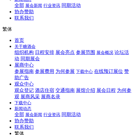
全部
同期活动
展会新闻
行业资讯
协办赞助
联系我们
繁体
首页
关于糖酒会
组织机构
日程安排
展会亮点
参展范围
论坛活
展会概况
动
同期展会
展商中心
参展指南
参展费用
为何参展
在线预订展位
赞
下载中心
助广告
观众中心
观众登记
酒店住宿
交通指南
展馆介绍
展会日程
为何参
观
展商风采
展商名录
下载中心
新闻动态
全部
同期活动
展会新闻
行业资讯
协办赞助
联系我们
繁体