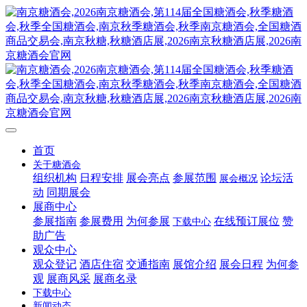
首页
关于糖酒会
组织机构
日程安排
展会亮点
参展范围
论坛活
展会概况
动
同期展会
展商中心
参展指南
参展费用
为何参展
在线预订展位
赞
下载中心
助广告
观众中心
观众登记
酒店住宿
交通指南
展馆介绍
展会日程
为何参
观
展商风采
展商名录
下载中心
新闻动态