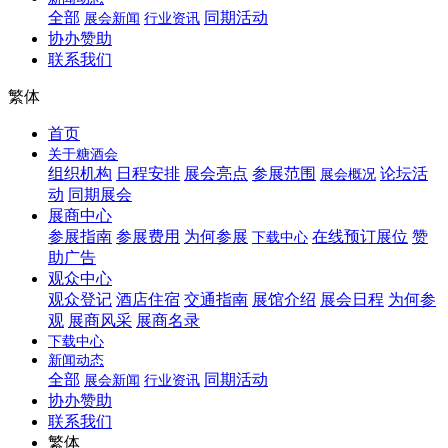
全部
同期活动
展会新闻
行业资讯
协办赞助
联系我们
繁体
首页
关于糖酒会
组织机构
日程安排
展会亮点
参展范围
论坛活
展会概况
动
同期展会
展商中心
参展指南
参展费用
为何参展
在线预订展位
赞
下载中心
助广告
观众中心
观众登记
酒店住宿
交通指南
展馆介绍
展会日程
为何参
观
展商风采
展商名录
下载中心
新闻动态
全部
同期活动
展会新闻
行业资讯
协办赞助
联系我们
繁体