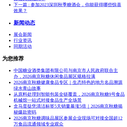
下一篇
: 参加2023深圳秋季糖酒会，你能获得哪些惊喜
效果？
新闻动态
展会新闻
行业资讯
同期活动
为您推荐
中国糖业酒类集团有限公司与南京市人民政府联合主
办，2026南京秋糖休闲食品展区规格拉满
2026南京秋糖健康食品专区｜生态特色的地方名品溯源
绿水青山故事
从原料处理到智能包装全链覆盖，2026南京秋糖9号食品
机械馆一站式对接食品生产全场景
盒马蛋挞凭清洁标签5天销量暴涨5倍｜2026南京秋糖揭
秘爆款密码
2026南京秋糖调味品展区参展企业现场可对接全国超12
万食品流通领域专业观众