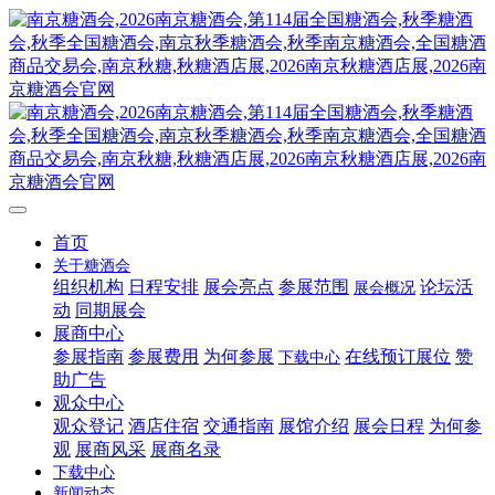
首页
关于糖酒会
组织机构
日程安排
展会亮点
参展范围
论坛活
展会概况
动
同期展会
展商中心
参展指南
参展费用
为何参展
在线预订展位
赞
下载中心
助广告
观众中心
观众登记
酒店住宿
交通指南
展馆介绍
展会日程
为何参
观
展商风采
展商名录
下载中心
新闻动态