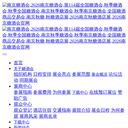
首页
关于糖酒会
组织机构
日程安排
展会亮点
参展范围
论坛活
展会概况
动
同期展会
展商中心
参展指南
参展费用
为何参展
在线预订展位
赞
下载中心
助广告
观众中心
观众登记
酒店住宿
交通指南
展馆介绍
展会日程
为何参
观
展商风采
展商名录
下载中心
新闻动态