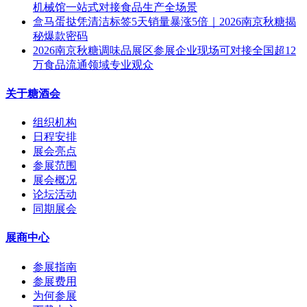
机械馆一站式对接食品生产全场景
盒马蛋挞凭清洁标签5天销量暴涨5倍｜2026南京秋糖揭
秘爆款密码
2026南京秋糖调味品展区参展企业现场可对接全国超12
万食品流通领域专业观众
关于糖酒会
组织机构
日程安排
展会亮点
参展范围
展会概况
论坛活动
同期展会
展商中心
参展指南
参展费用
为何参展