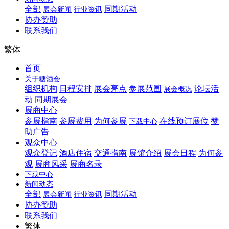
全部
同期活动
展会新闻
行业资讯
协办赞助
联系我们
繁体
首页
关于糖酒会
组织机构
日程安排
展会亮点
参展范围
论坛活
展会概况
动
同期展会
展商中心
参展指南
参展费用
为何参展
在线预订展位
赞
下载中心
助广告
观众中心
观众登记
酒店住宿
交通指南
展馆介绍
展会日程
为何参
观
展商风采
展商名录
下载中心
新闻动态
全部
同期活动
展会新闻
行业资讯
协办赞助
联系我们
繁体