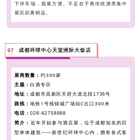
下停车场，观展方便
。不足在于离传统酒类集中
展区距离稍远。
成都环球中心天堂洲际大饭店
0
7
展商数量：
约300家
主题：
白酒专区
地址：
成都市高新区天府大道北段1736号
路线：
地铁1号线锦城广场站C出口300米
电话：
028-62758888
简介：
近年开始参与酒店展，位
于成都知名的巨
型单体建筑——新世纪环球中心内，拥有各式客