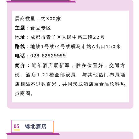
展商数量：约300家
主题：
食品专区
地址：
成都市青羊区人民中路二段22号
路线：
地铁1号线/4号线骡马市站A出口150米
电话：
028-82929999
简介：
近年
酒店展新军，胜在位置好，交通方
便。酒店1-21楼全部设展
，
与其他热门布展酒
店相隔不过数百米，共同形成
酒店展食品饮料热
点商圈
。
05
锦北酒店