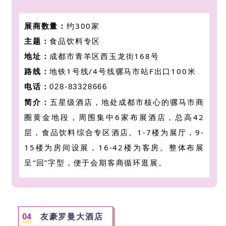
展商数量：
约300家
主题：
食品饮料专区
地址：
成都市青羊区西玉龙街168号
路线：
地铁1号线/4号线骡马市站F出口100米
电话：
028-83328666
简介：
五星级酒店，
地处成都市核心的骡马市商
圈黄金地段，周围集中6家布展酒店，
总高42
层，食品饮料综合专区酒店。
1-7楼为展厅，9-
15楼为房间设展，16-42楼为客房。整体布展
呈“回”字型，便于会期客商循环逛展。
0
4
友豪罗曼大酒店