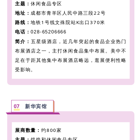
主题：
休闲食品专区
地址：
成都市青羊区人民中路三段22号
路线：
地铁1号线文殊院站K出口370米
电话：
028-65206666
简介：
五星级酒店，
近几年突起的食品企业热门
布展酒店之一，主打休闲食品集中布展。美中不
足在于距其他集中布展酒店略远，逛展便利性略
受影响。
07
新华宾馆
展商数量：
约800家
主题：
烘焙和休闲食品
专区