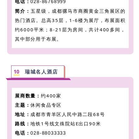
电话：
028-86768999
简介：
五星级，
成都骡马市商圈黄金三角展区的
热门酒店
。
总高35层，1-6楼为展厅，布展面积
约6000平米；8-21层为房间，共计400多间，
其中部分用于布展。
10
瑞城名人酒店
展商数量：
约400家
主题：
休闲食品专区
地址：
成都市青羊区人民中路二段68号
路线：
地铁1号线文殊院站E出口90米
电话：
028-88033333