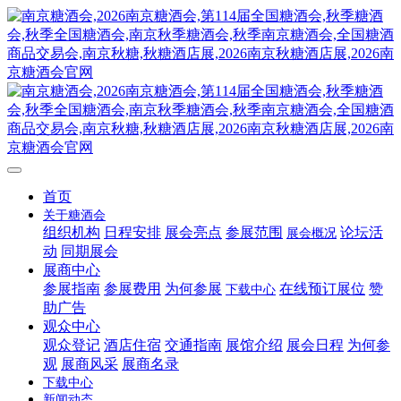
首页
关于糖酒会
组织机构
日程安排
展会亮点
参展范围
论坛活
展会概况
动
同期展会
展商中心
参展指南
参展费用
为何参展
在线预订展位
赞
下载中心
助广告
观众中心
观众登记
酒店住宿
交通指南
展馆介绍
展会日程
为何参
观
展商风采
展商名录
下载中心
新闻动态