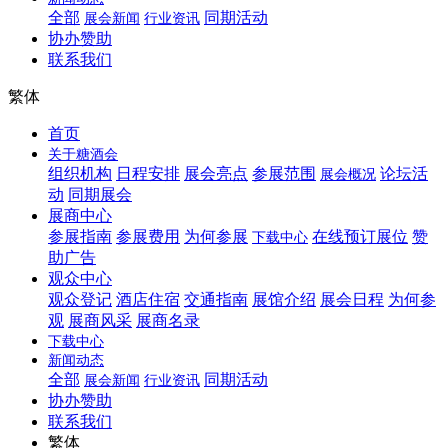
全部
同期活动
展会新闻
行业资讯
协办赞助
联系我们
繁体
首页
关于糖酒会
组织机构
日程安排
展会亮点
参展范围
论坛活
展会概况
动
同期展会
展商中心
参展指南
参展费用
为何参展
在线预订展位
赞
下载中心
助广告
观众中心
观众登记
酒店住宿
交通指南
展馆介绍
展会日程
为何参
观
展商风采
展商名录
下载中心
新闻动态
全部
同期活动
展会新闻
行业资讯
协办赞助
联系我们
繁体