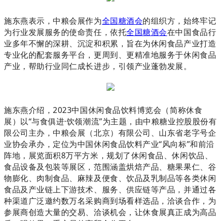
施东燕表示，中粮会展作为
全国糖酒会
的组织方，始终牢记
为行业发展服务的使命责任，依托
全国糖酒会
在中国食品行
业多年不懈的深耕、沉淀和积累，旨在为休闲食品产业打造
专业化的配套服务平台，更周到、更精准地服务于休闲食品
产业，帮助行业同仁成长进步，引领产业蓬勃发展。
施东燕介绍，2023中国休闲食品饮料博览会（简称休食
展）以“与食俱进·饮领潮流”为主题，由中粮糖业控股股份有
限
公司主办，中粮会展（北京）有限公司、山东省老字号企
业协会承办，定位为中国休闲食品饮料产业“风向标”和前沿
阵地，展览面积8万平方米，规划了休闲食品、休闲饮品、
食品设备及包装等展区，范围涵盖烘焙产品、糖果果仁、谷
物膨化、肉制食品、麻辣及便食、饮品及乳制品等各类休闲
食品及产业链上下游技术、服务、供应链等产品
，并通过各
种渠道广泛邀约数万名采购商到场看样选品，洽谈合作，为
参展商创造大量的交易、洽谈机会，让休食展真正成为高品