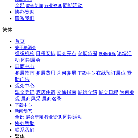
全部
同期活动
展会新闻
行业资讯
协办赞助
联系我们
繁体
首页
关于糖酒会
组织机构
日程安排
展会亮点
参展范围
论坛活
展会概况
动
同期展会
展商中心
参展指南
参展费用
为何参展
在线预订展位
赞
下载中心
助广告
观众中心
观众登记
酒店住宿
交通指南
展馆介绍
展会日程
为何参
观
展商风采
展商名录
下载中心
新闻动态
全部
同期活动
展会新闻
行业资讯
协办赞助
联系我们
繁体