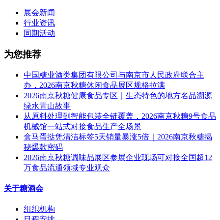
展会新闻
行业资讯
同期活动
为您推荐
中国糖业酒类集团有限公司与南京市人民政府联合主
办，2026南京秋糖休闲食品展区规格拉满
2026南京秋糖健康食品专区｜生态特色的地方名品溯源
绿水青山故事
从原料处理到智能包装全链覆盖，2026南京秋糖9号食品
机械馆一站式对接食品生产全场景
盒马蛋挞凭清洁标签5天销量暴涨5倍｜2026南京秋糖揭
秘爆款密码
2026南京秋糖调味品展区参展企业现场可对接全国超12
万食品流通领域专业观众
关于糖酒会
组织机构
日程安排