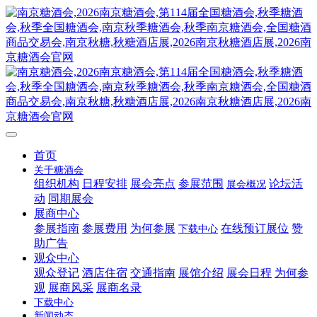
首页
关于糖酒会
组织机构
日程安排
展会亮点
参展范围
论坛活
展会概况
动
同期展会
展商中心
参展指南
参展费用
为何参展
在线预订展位
赞
下载中心
助广告
观众中心
观众登记
酒店住宿
交通指南
展馆介绍
展会日程
为何参
观
展商风采
展商名录
下载中心
新闻动态