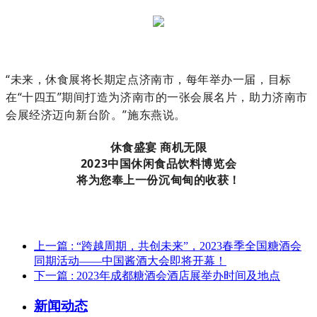
“未来，休食展将长期定点济南市，每年举办一届，目标
在“十四五”期间打造为济南市的一张会展名片，助力济南市
会展经济迈向新台阶。”施东燕说。
休
食
盛
宴
商
机
无
限
2
0
2
3
中
国
休
闲
食
品
饮
料
博
览
会
将
为
您
奉
上
一
份
沉
甸
甸
的
收
获！
上一篇
: “跨越周期，共创未来”，2023春季全国糖酒会
同期活动——中国酱酒大会即将开幕！
下一篇
: 2023年成都糖酒会酒店展举办时间及地点
新闻动态