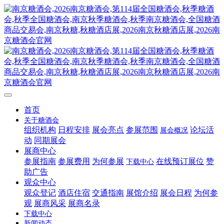
首页
关于糖酒会
组织机构
日程安排
展会亮点
参展范围
论坛活
展会概况
动
同期展会
展商中心
参展指南
参展费用
为何参展
在线预订展位
赞
下载中心
助广告
观众中心
观众登记
酒店住宿
交通指南
展馆介绍
展会日程
为何参
观
展商风采
展商名录
下载中心
新闻动态