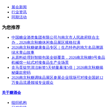
展会新闻
行业资讯
同期活动
为您推荐
中国糖业酒类集团有限公司与南京市人民政府联合主
办，2026南京秋糖休闲食品展区规格拉满
2026南京秋糖健康食品专区｜生态特色的地方名品溯源
绿水青山故事
从原料处理到智能包装全链覆盖，2026南京秋糖9号食品
机械馆一站式对接食品生产全场景
盒马蛋挞凭清洁标签5天销量暴涨5倍｜2026南京秋糖揭
秘爆款密码
2026南京秋糖调味品展区参展企业现场可对接全国超12
万食品流通领域专业观众
关于糖酒会
组织机构