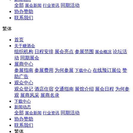
全部
同期活动
展会新闻
行业资讯
协办赞助
联系我们
繁体
首页
关于糖酒会
组织机构
日程安排
展会亮点
参展范围
论坛活
展会概况
动
同期展会
展商中心
参展指南
参展费用
为何参展
在线预订展位
赞
下载中心
助广告
观众中心
观众登记
酒店住宿
交通指南
展馆介绍
展会日程
为何参
观
展商风采
展商名录
下载中心
新闻动态
全部
同期活动
展会新闻
行业资讯
协办赞助
联系我们
繁体