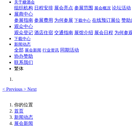
关于糖酒会
组织机构
日程安排
展会亮点
参展范围
论坛活动
展会概况
展商中心
参展指南
参展费用
为何参展
在线预订展位
赞助
下载中心
观众中心
观众登记
酒店住宿
交通指南
展馆介绍
展会日程
为何参
下载中心
新闻动态
全部
同期活动
展会新闻
行业资讯
协办赞助
联系我们
繁体
<
Previous
>
Next
你的位置
首页
新闻动态
展会新闻