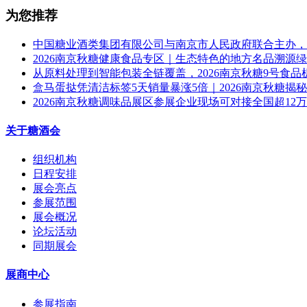
为您推荐
中国糖业酒类集团有限公司与南京市人民政府联合主办，2
2026南京秋糖健康食品专区｜生态特色的地方名品溯源
从原料处理到智能包装全链覆盖，2026南京秋糖9号食
盒马蛋挞凭清洁标签5天销量暴涨5倍｜2026南京秋糖揭
2026南京秋糖调味品展区参展企业现场可对接全国超12
关于糖酒会
组织机构
日程安排
展会亮点
参展范围
展会概况
论坛活动
同期展会
展商中心
参展指南