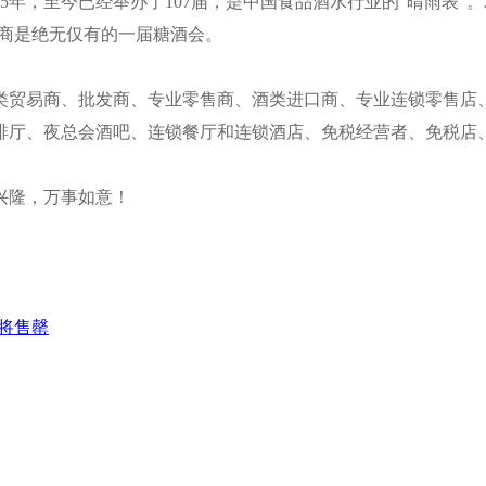
5年，至今已经举办了107届，是中国食品酒水行业的“晴雨表”
历史商是绝无仅有的一届糖酒会。
酒类贸易商、批发商、专业零售商、酒类进口商、专业连锁零售
啡厅、夜总会酒吧、连锁餐厅和连锁酒店、免税经营者、免税店
兴隆，万事如意！
即将售罄