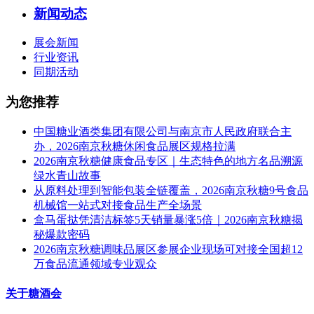
新闻动态
展会新闻
行业资讯
同期活动
为您推荐
中国糖业酒类集团有限公司与南京市人民政府联合主
办，2026南京秋糖休闲食品展区规格拉满
2026南京秋糖健康食品专区｜生态特色的地方名品溯源
绿水青山故事
从原料处理到智能包装全链覆盖，2026南京秋糖9号食品
机械馆一站式对接食品生产全场景
盒马蛋挞凭清洁标签5天销量暴涨5倍｜2026南京秋糖揭
秘爆款密码
2026南京秋糖调味品展区参展企业现场可对接全国超12
万食品流通领域专业观众
关于糖酒会