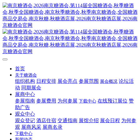
首页
关于糖酒会
组织机构
日程安排
展会亮点
参展范围
论坛活
展会概况
动
同期展会
展商中心
参展指南
参展费用
为何参展
在线预订展位
赞
下载中心
助广告
观众中心
观众登记
酒店住宿
交通指南
展馆介绍
展会日程
为何参
观
展商风采
展商名录
下载中心
新闻动态