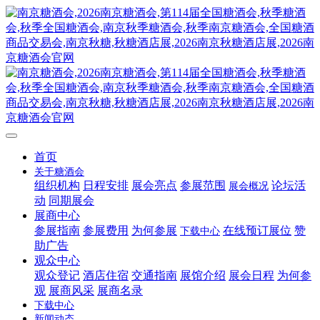
首页
关于糖酒会
组织机构
日程安排
展会亮点
参展范围
论坛活
展会概况
动
同期展会
展商中心
参展指南
参展费用
为何参展
在线预订展位
赞
下载中心
助广告
观众中心
观众登记
酒店住宿
交通指南
展馆介绍
展会日程
为何参
观
展商风采
展商名录
下载中心
新闻动态