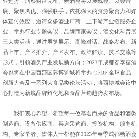
业
趋势，洞察财富先机。糖酒会将以
展载会、以会带
展、聚焦名优、强强联手，依托强大的资源聚合力和媒
体宣传效应，邀请众多
酒业厂商、上下游产业链服务企
业，举办行业专题会议，品牌商家会议，酒文化科普展
三大类
活动，通过展览展示、高峰对话、战略发布、新
品上市、产区推介、产区发布、政策解读、技
术交流等
形式，引领酒类产业发展新方向；
2023年成都春季糖酒
会也将
在中国西部国际博览城将举办 CFDF 全球食品
创新
大会及一系列大食品类论坛活动，将西博城会议中
心打造为新锐品牌孵化地和食品营销趋势发
布场。
我们衷心希望，希望每一位慕名而来的食品和酒类
制造商、设备供应商、渠道采购商、投
资机构、服务机
构、专家学者、媒体人士都能在2023年春季成都糖酒会