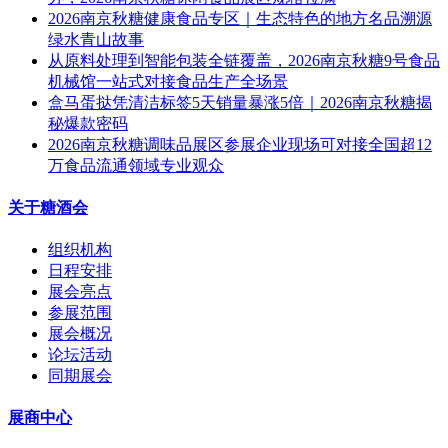
2026南京秋糖健康食品专区｜生态特色的地方名品溯源
绿水青山故事
从原料处理到智能包装全链覆盖，2026南京秋糖9号食品
机械馆一站式对接食品生产全场景
盒马蛋挞凭清洁标签5天销量暴涨5倍｜2026南京秋糖揭
秘爆款密码
2026南京秋糖调味品展区参展企业现场可对接全国超12
万食品流通领域专业观众
关于糖酒会
组织机构
日程安排
展会亮点
参展范围
展会概况
论坛活动
同期展会
展商中心