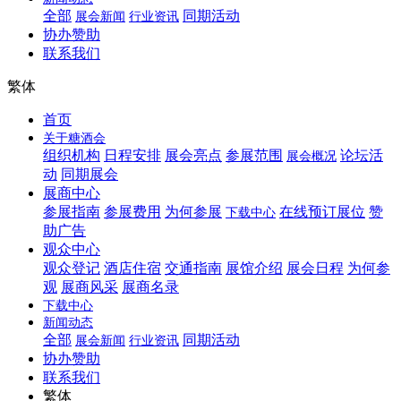
全部
同期活动
展会新闻
行业资讯
协办赞助
联系我们
繁体
首页
关于糖酒会
组织机构
日程安排
展会亮点
参展范围
论坛活
展会概况
动
同期展会
展商中心
参展指南
参展费用
为何参展
在线预订展位
赞
下载中心
助广告
观众中心
观众登记
酒店住宿
交通指南
展馆介绍
展会日程
为何参
观
展商风采
展商名录
下载中心
新闻动态
全部
同期活动
展会新闻
行业资讯
协办赞助
联系我们
繁体