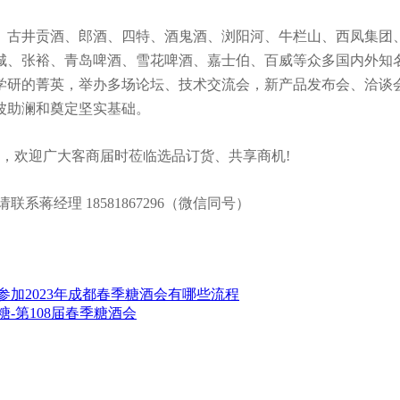
窖、古井贡酒、郎酒、四特、酒鬼酒、浏阳河、牛栏山、西凤集团、
、张裕、青岛啤酒、雪花啤酒、嘉士伯、百威等众多国内外知名品
产学研的菁英，举办多场论坛、技术交流会，新产品发布会、洽谈
波助澜和奠定坚实基础。
幕，欢迎广大客商届时莅临选品订货、共享商机!
系蒋经理 18581867296（微信同号）
名参加2023年成都春季糖酒会有哪些流程
糖-第108届春季糖酒会