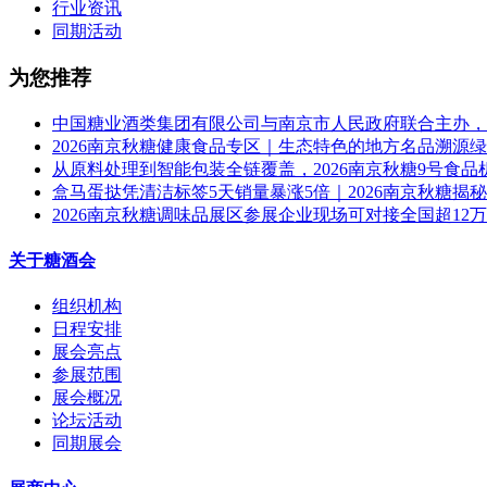
行业资讯
同期活动
为您推荐
中国糖业酒类集团有限公司与南京市人民政府联合主办，2
2026南京秋糖健康食品专区｜生态特色的地方名品溯源
从原料处理到智能包装全链覆盖，2026南京秋糖9号食
盒马蛋挞凭清洁标签5天销量暴涨5倍｜2026南京秋糖揭
2026南京秋糖调味品展区参展企业现场可对接全国超12
关于糖酒会
组织机构
日程安排
展会亮点
参展范围
展会概况
论坛活动
同期展会