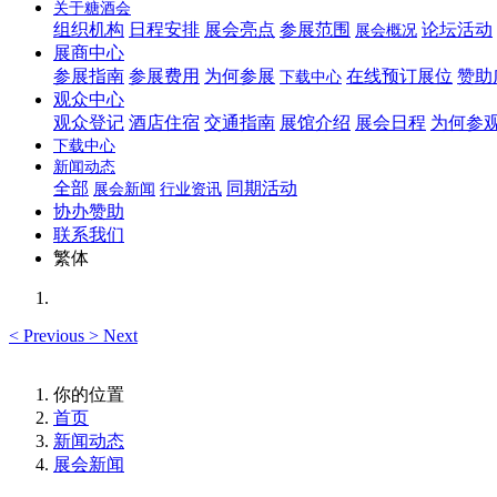
关于糖酒会
组织机构
日程安排
展会亮点
参展范围
论坛活动
展会概况
展商中心
参展指南
参展费用
为何参展
在线预订展位
赞助
下载中心
观众中心
观众登记
酒店住宿
交通指南
展馆介绍
展会日程
为何参
下载中心
新闻动态
全部
同期活动
展会新闻
行业资讯
协办赞助
联系我们
繁体
<
Previous
>
Next
你的位置
首页
新闻动态
展会新闻