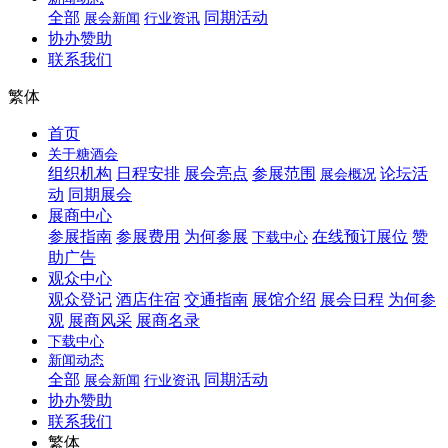
全部
同期活动
展会新闻
行业资讯
协办赞助
联系我们
繁体
首页
关于糖酒会
组织机构
日程安排
展会亮点
参展范围
论坛活
展会概况
动
同期展会
展商中心
参展指南
参展费用
为何参展
在线预订展位
赞
下载中心
助广告
观众中心
观众登记
酒店住宿
交通指南
展馆介绍
展会日程
为何参
观
展商风采
展商名录
下载中心
新闻动态
全部
同期活动
展会新闻
行业资讯
协办赞助
联系我们
繁体