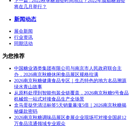
下一篇
: 2022秋季糖酒会时间地点？2022年成都糖酒会
将在几月举行？
新闻动态
展会新闻
行业资讯
同期活动
为您推荐
中国糖业酒类集团有限公司与南京市人民政府联合主
办，2026南京秋糖休闲食品展区规格拉满
2026南京秋糖健康食品专区｜生态特色的地方名品溯源
绿水青山故事
从原料处理到智能包装全链覆盖，2026南京秋糖9号食品
机械馆一站式对接食品生产全场景
盒马蛋挞凭清洁标签5天销量暴涨5倍｜2026南京秋糖揭
秘爆款密码
2026南京秋糖调味品展区参展企业现场可对接全国超12
万食品流通领域专业观众