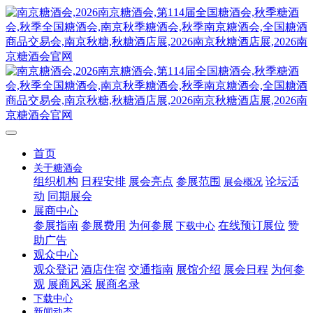
首页
关于糖酒会
组织机构
日程安排
展会亮点
参展范围
论坛活
展会概况
动
同期展会
展商中心
参展指南
参展费用
为何参展
在线预订展位
赞
下载中心
助广告
观众中心
观众登记
酒店住宿
交通指南
展馆介绍
展会日程
为何参
观
展商风采
展商名录
下载中心
新闻动态