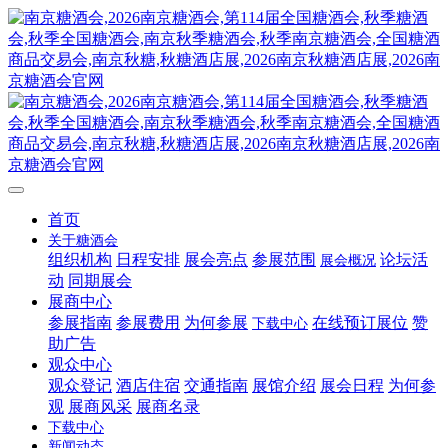
首页
关于糖酒会
组织机构
日程安排
展会亮点
参展范围
论坛活
展会概况
动
同期展会
展商中心
参展指南
参展费用
为何参展
在线预订展位
赞
下载中心
助广告
观众中心
观众登记
酒店住宿
交通指南
展馆介绍
展会日程
为何参
观
展商风采
展商名录
下载中心
新闻动态