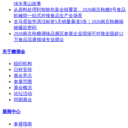
绿水青山故事
从原料处理到智能包装全链覆盖，2026南京秋糖9号食品
机械馆一站式对接食品生产全场景
盒马蛋挞凭清洁标签5天销量暴涨5倍｜2026南京秋糖揭
秘爆款密码
2026南京秋糖调味品展区参展企业现场可对接全国超12
万食品流通领域专业观众
关于糖酒会
组织机构
日程安排
展会亮点
参展范围
展会概况
论坛活动
同期展会
展商中心
参展指南