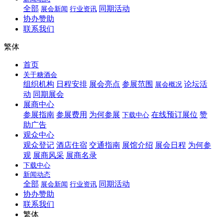
全部
同期活动
展会新闻
行业资讯
协办赞助
联系我们
繁体
首页
关于糖酒会
组织机构
日程安排
展会亮点
参展范围
论坛活
展会概况
动
同期展会
展商中心
参展指南
参展费用
为何参展
在线预订展位
赞
下载中心
助广告
观众中心
观众登记
酒店住宿
交通指南
展馆介绍
展会日程
为何参
观
展商风采
展商名录
下载中心
新闻动态
全部
同期活动
展会新闻
行业资讯
协办赞助
联系我们
繁体