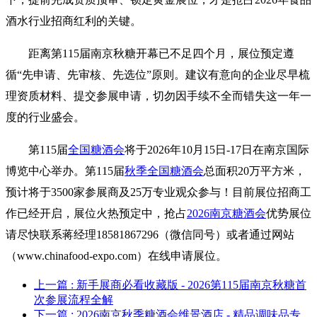
酒水行业招商红利的关键。
距离第115届南京秋糖开幕已不足四个月，展位预定遵
循“先申请、先审核、先选位”原则。建议有意向的企业尽早梳
理资质材料、提交参展申请，切勿因手续不全而错失这一年一
度的行业盛会。
第115届
全国糖酒会
将于2026年10月15日-17日在南京国际
博览中心举办。第115届
秋季全国糖酒会
总面积20万平方米，
预计将于3500家参展商及25万专业观众参与！目前展位招商工
作已经开启，展位火热预定中，抢占
2026南京糖酒会
优势展位
请尽快联系蒋经理18581867296（微信同号）或者通过网站
（www.chinafood-expo.com）在线申请展位。
上一篇
: 新手展商必看收藏版 - 2026第115届南京秋糖首
次参展流程全解
下一篇
: 2026南京秋季糖酒会维景酒店 - 精品调味品专