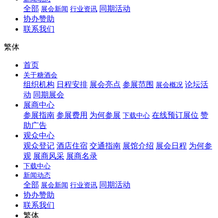
全部
同期活动
展会新闻
行业资讯
协办赞助
联系我们
繁体
首页
关于糖酒会
组织机构
日程安排
展会亮点
参展范围
论坛活
展会概况
动
同期展会
展商中心
参展指南
参展费用
为何参展
在线预订展位
赞
下载中心
助广告
观众中心
观众登记
酒店住宿
交通指南
展馆介绍
展会日程
为何参
观
展商风采
展商名录
下载中心
新闻动态
全部
同期活动
展会新闻
行业资讯
协办赞助
联系我们
繁体