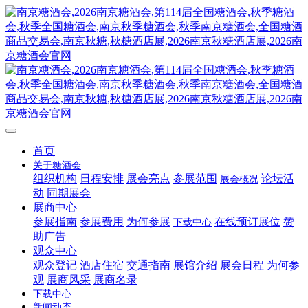
首页
关于糖酒会
组织机构
日程安排
展会亮点
参展范围
论坛活
展会概况
动
同期展会
展商中心
参展指南
参展费用
为何参展
在线预订展位
赞
下载中心
助广告
观众中心
观众登记
酒店住宿
交通指南
展馆介绍
展会日程
为何参
观
展商风采
展商名录
下载中心
新闻动态