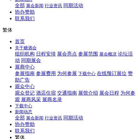
全部
同期活动
展会新闻
行业资讯
协办赞助
联系我们
繁体
首页
关于糖酒会
组织机构
日程安排
展会亮点
参展范围
论坛活
展会概况
动
同期展会
展商中心
参展指南
参展费用
为何参展
在线预订展位
赞
下载中心
助广告
观众中心
观众登记
酒店住宿
交通指南
展馆介绍
展会日程
为何参
观
展商风采
展商名录
下载中心
新闻动态
全部
同期活动
展会新闻
行业资讯
协办赞助
联系我们
繁体