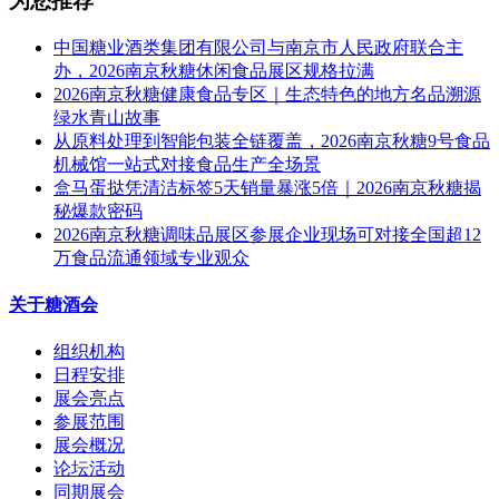
为您推荐
中国糖业酒类集团有限公司与南京市人民政府联合主
办，2026南京秋糖休闲食品展区规格拉满
2026南京秋糖健康食品专区｜生态特色的地方名品溯源
绿水青山故事
从原料处理到智能包装全链覆盖，2026南京秋糖9号食品
机械馆一站式对接食品生产全场景
盒马蛋挞凭清洁标签5天销量暴涨5倍｜2026南京秋糖揭
秘爆款密码
2026南京秋糖调味品展区参展企业现场可对接全国超12
万食品流通领域专业观众
关于糖酒会
组织机构
日程安排
展会亮点
参展范围
展会概况
论坛活动
同期展会