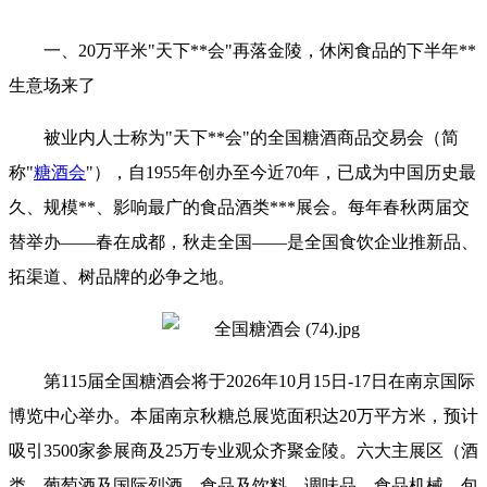
一、20万平米"天下**会"再落金陵，休闲食品的下半年**
生意场来了
被业内人士称为"天下**会"的全国
糖酒商品交易会
（简
称"
糖酒会
"），自1955年创办至今近70年，已成为中国历史最
久、规模**、影响最广的食品酒类***展会。每年春秋两届交
替举办——春在成都，秋走全国——是全国食饮企业推新品、
拓渠道、树品牌的必争之地。
第115届
全国糖酒会
将于2026年10月15日-17日在南京国际
博览中心举办。本届南京秋糖总展览面积达20万平方米，预计
吸引3500家参展商及25万专业观众齐聚金陵。六大主展区（酒
类、葡萄酒及国际烈酒、食品及饮料、调味品、食品机械、包