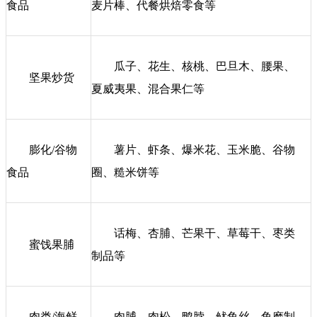
食品
麦片棒、代餐烘焙零食等
瓜子、花生、核桃、巴旦木、腰果、
坚果炒货
夏威夷果、混合果仁等
膨化/谷物
薯片、虾条、爆米花、玉米脆、谷物
食品
圈、糙米饼等
话梅、杏脯、芒果干、草莓干、枣类
蜜饯果脯
制品等
肉类/海鲜
肉脯、肉松、鸭脖、鱿鱼丝、鱼糜制