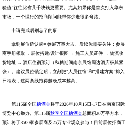
验值"往往比省几千块钱更重要。尤其如果你是首次打入华东
市场，一个懂行的招商顾问能帮你少走很多弯路。
申请完成后别忘了的事
拿到展位确认函≠ 参展万事大吉。后续你需要关注：参展
商手册领取→ 展位搭建/设计报图 → 施工人员证件 → 物流收
货地址 → 酒店住宿预订（秋糖期间南京展馆周边酒店极其紧
张）。建议展位锁定后，立刻把"人员住宿"和"搭建方案"排入
日程表，这两条线拖得越晚成本越高。
第115届全国
糖酒会
将于2026年10月15日-17日在南京国际
博览中心举办。第115届
秋季全国糖酒会
总面积20万平方米，
预计将于3500家参展商及25万专业观众参与！目前展位招商工