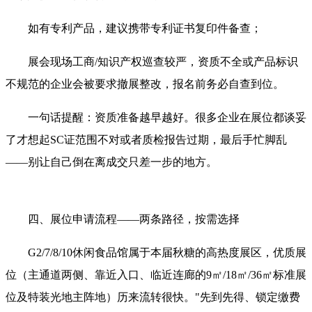
如有专利产品，建议携带专利证书复印件备查；
展会现场工商/知识产权巡查较严，资质不全或产品标识
不规范的企业会被要求撤展整改，报名前务必自查到位。
一句话提醒：资质准备越早越好。很多企业在展位都谈妥
了才想起SC证范围不对或者质检报告过期，最后手忙脚乱
——别让自己倒在离成交只差一步的地方。
四、展位申请流程——两条路径，按需选择
G2/7/8/10休闲食品馆属于本届秋糖的高热度展区，优质展
位（主通道两侧、靠近入口、临近连廊的9㎡/18㎡/36㎡标准展
位及特装光地主阵地）历来流转很快。"先到先得、锁定缴费