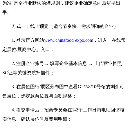
为准"是全行业默认的潜规则，建议企业确定意向后尽早出
手。
方式一：线上预定（适合节奏快、需求明确的企业）
1.
登录官方网站
www.chinafood-expo.com
，进入「在线预
定展位/展商中心」入口；
2.
注册企业账号
→ 填写企业基本信息 → 上传营业执照、
SC证等关键资质扫描件；
3.
在
展位图纸
/展区分布图
中查看
G2/7/8/10号馆的剩余可
售展位，选定意向位置与面积规格；
4.
提交申请后，招商专员会在
1-2个工作日内
电话回访核
实信息、确认展位号及费用明细；