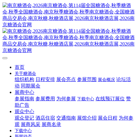
首页
关于糖酒会
组织机构
日程安排
展会亮点
参展范围
论坛活
展会概况
动
同期展会
展商中心
参展指南
参展费用
为何参展
在线预订展位
赞
下载中心
助广告
观众中心
观众登记
酒店住宿
交通指南
展馆介绍
展会日程
为何参
观
展商风采
展商名录
下载中心
新闻动态