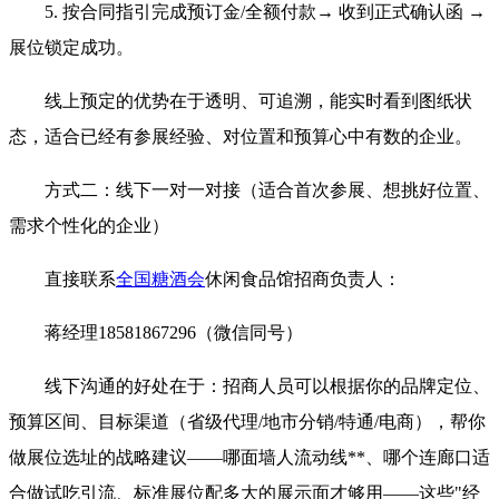
5.
按合同指引完成
预订金
/全额付款
→ 收到正式确认函 →
展位锁定成功。
线上预定的优势在于透明、可追溯，能实时看到图纸状
态，适合已经有参展经验、对位置和预算心中有数的企业。
方式二：线下一对一对接（适合首次参展、想挑好位置、
需求个性化的企业）
直接联系
全国糖酒会
休闲食品馆招商负责人：
蒋经理18581867296（微信同号）
线下沟通的好处在于：招商人员可以根据你的品牌定位、
预算区间、目标渠道（省级代理/地市分销/特通/电商），帮你
做展位选址的战略建议——哪面墙人流动线**、哪个连廊口适
合做试吃引流、标准展位配多大的展示面才够用——这些"经