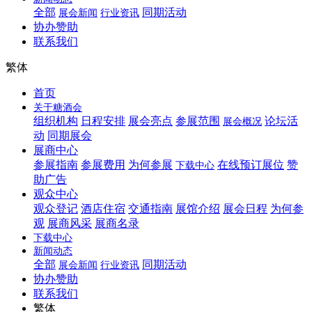
全部
同期活动
展会新闻
行业资讯
协办赞助
联系我们
繁体
首页
关于糖酒会
组织机构
日程安排
展会亮点
参展范围
论坛活
展会概况
动
同期展会
展商中心
参展指南
参展费用
为何参展
在线预订展位
赞
下载中心
助广告
观众中心
观众登记
酒店住宿
交通指南
展馆介绍
展会日程
为何参
观
展商风采
展商名录
下载中心
新闻动态
全部
同期活动
展会新闻
行业资讯
协办赞助
联系我们
繁体