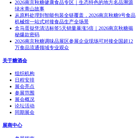
2026南京秋糖健康食品专区｜生态特色的地方名品溯源
绿水青山故事
从原料处理到智能包装全链覆盖，2026南京秋糖9号食品
机械馆一站式对接食品生产全场景
盒马蛋挞凭清洁标签5天销量暴涨5倍｜2026南京秋糖揭
秘爆款密码
2026南京秋糖调味品展区参展企业现场可对接全国超12
万食品流通领域专业观众
关于糖酒会
组织机构
日程安排
展会亮点
参展范围
展会概况
论坛活动
同期展会
展商中心