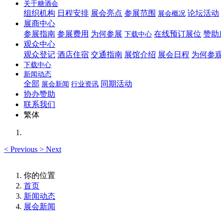
关于糖酒会
组织机构
日程安排
展会亮点
参展范围
论坛活动
展会概况
展商中心
参展指南
参展费用
为何参展
在线预订展位
赞助
下载中心
观众中心
观众登记
酒店住宿
交通指南
展馆介绍
展会日程
为何参
下载中心
新闻动态
全部
同期活动
展会新闻
行业资讯
协办赞助
联系我们
繁体
<
Previous
>
Next
你的位置
首页
新闻动态
展会新闻