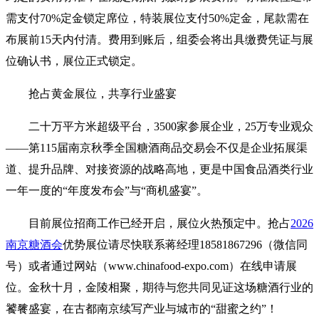
需支付70%定金锁定席位，特装展位支付50%定金，尾款需在
布展前15天内付清。费用到账后，组委会将出具缴费凭证与展
位确认书，展位正式锁定。
抢占黄金展位，共享行业盛宴
二十万平方米超级平台，3500家参展企业，25万专业观众
——第115届南京秋季全国糖酒商品交易会不仅是企业拓展渠
道、提升品牌、对接资源的战略高地，更是中国食品酒类行业
一年一度的“年度发布会”与“商机盛宴”。
目前展位招商工作已经开启，展位火热预定中。抢占
2026
南京糖酒会
优势展位请尽快联系蒋经理18581867296（微信同
号）或者通过网站（www.chinafood-expo.com）在线申请展
位。金秋十月，金陵相聚，期待与您共同见证这场糖酒行业的
饕餮盛宴，在古都南京续写产业与城市的“甜蜜之约”！