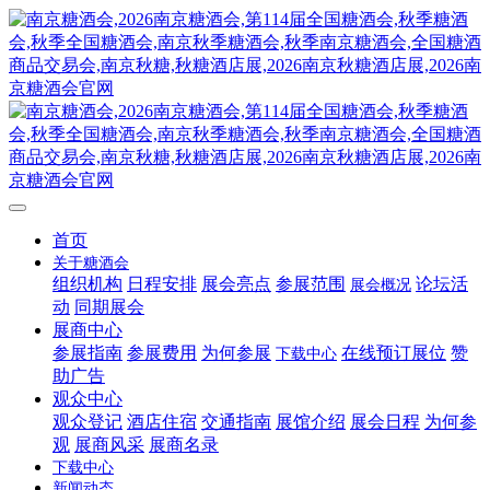
首页
关于糖酒会
组织机构
日程安排
展会亮点
参展范围
论坛活
展会概况
动
同期展会
展商中心
参展指南
参展费用
为何参展
在线预订展位
赞
下载中心
助广告
观众中心
观众登记
酒店住宿
交通指南
展馆介绍
展会日程
为何参
观
展商风采
展商名录
下载中心
新闻动态