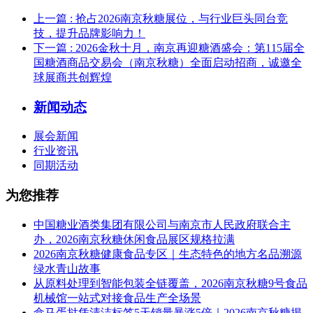
上一篇
: 抢占2026南京秋糖展位，与行业巨头同台竞
技，提升品牌影响力！
下一篇
: 2026金秋十月，南京再迎糖酒盛会：第115届全
国糖酒商品交易会（南京秋糖）全面启动招商，诚邀全
球展商共创辉煌
新闻动态
展会新闻
行业资讯
同期活动
为您推荐
中国糖业酒类集团有限公司与南京市人民政府联合主
办，2026南京秋糖休闲食品展区规格拉满
2026南京秋糖健康食品专区｜生态特色的地方名品溯源
绿水青山故事
从原料处理到智能包装全链覆盖，2026南京秋糖9号食品
机械馆一站式对接食品生产全场景
盒马蛋挞凭清洁标签5天销量暴涨5倍｜2026南京秋糖揭