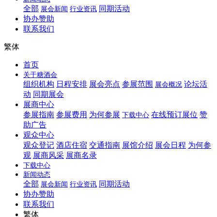
全部
同期活动
展会新闻
行业资讯
协办赞助
联系我们
繁体
首页
关于糖酒会
组织机构
日程安排
展会亮点
参展范围
论坛活
展会概况
动
同期展会
展商中心
参展指南
参展费用
为何参展
在线预订展位
赞
下载中心
助广告
观众中心
观众登记
酒店住宿
交通指南
展馆介绍
展会日程
为何参
观
展商风采
展商名录
下载中心
新闻动态
全部
同期活动
展会新闻
行业资讯
协办赞助
联系我们
繁体