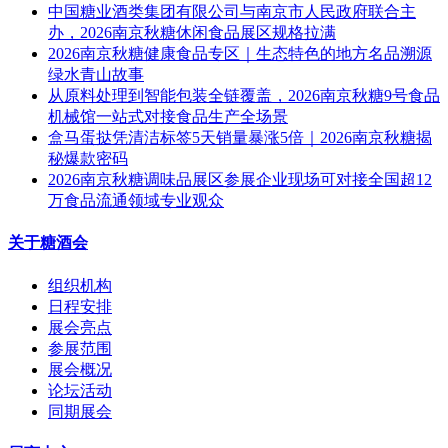
中国糖业酒类集团有限公司与南京市人民政府联合主
办，2026南京秋糖休闲食品展区规格拉满
2026南京秋糖健康食品专区｜生态特色的地方名品溯源
绿水青山故事
从原料处理到智能包装全链覆盖，2026南京秋糖9号食品
机械馆一站式对接食品生产全场景
盒马蛋挞凭清洁标签5天销量暴涨5倍｜2026南京秋糖揭
秘爆款密码
2026南京秋糖调味品展区参展企业现场可对接全国超12
万食品流通领域专业观众
关于糖酒会
组织机构
日程安排
展会亮点
参展范围
展会概况
论坛活动
同期展会