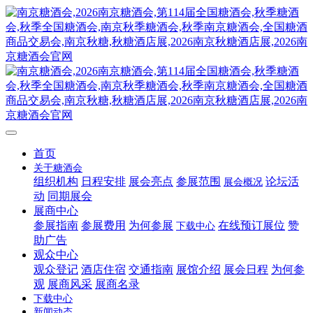
首页
关于糖酒会
组织机构
日程安排
展会亮点
参展范围
论坛活
展会概况
动
同期展会
展商中心
参展指南
参展费用
为何参展
在线预订展位
赞
下载中心
助广告
观众中心
观众登记
酒店住宿
交通指南
展馆介绍
展会日程
为何参
观
展商风采
展商名录
下载中心
新闻动态