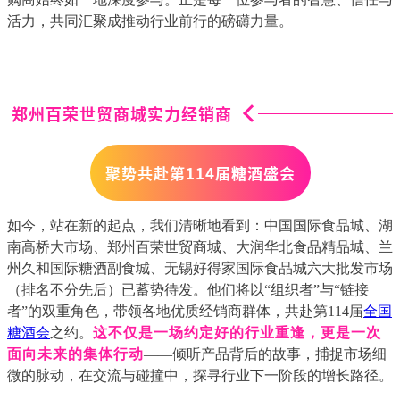
活力，共同汇聚成推动行业前行的磅礴力量。
郑州百荣世贸商城实力经销商
聚势共赴
第
114届糖酒盛会
如今，站在新的起点，我们清晰地看到：中国国际食品城、湖
南高桥大市场、郑州百荣世贸商城、大润华北食品精品城、兰
州久和国际糖酒副食城、无锡好得家国际食品城六大批发市场
（排名不分先后）已蓄势待发。他们将以“组织者”与“链接
者”的双重角色，带领各地优质经销商群体，共赴第114届
全国
糖酒会
之约。
这不仅是一场约定好的行业重逢，更是一次
面向未来的集体行动
——倾听产品背后的故事，捕捉市场细
微的脉动，在交流与碰撞中，探寻行业下一阶段的增长路径。