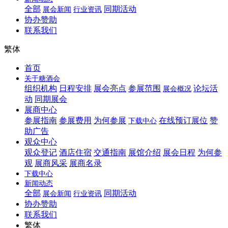
全部
同期活动
展会新闻
行业资讯
协办赞助
联系我们
繁体
首页
关于糖酒会
组织机构
日程安排
展会亮点
参展范围
论坛活
展会概况
动
同期展会
展商中心
参展指南
参展费用
为何参展
在线预订展位
赞
下载中心
助广告
观众中心
观众登记
酒店住宿
交通指南
展馆介绍
展会日程
为何参
观
展商风采
展商名录
下载中心
新闻动态
全部
同期活动
展会新闻
行业资讯
协办赞助
联系我们
繁体