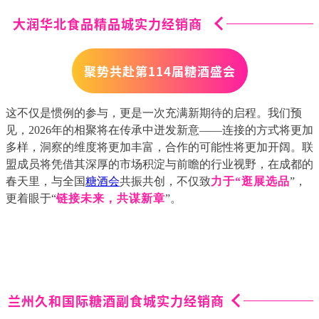
大润华北食品精品城实力经销商
聚势共赴
第
114届糖酒盛会
这不仅是惯例的参与，更是一次充满新期待的启程。我们预
见，2026年的相聚将在传承中迸发新意——连接的方式将更加
多样，洞察的维度将更加丰富，合作的可能性将更加开阔。联
盟成员将凭借其深厚的市场积淀与前瞻的行业视野，在成都的
春天里，与全国
糖酒会
共振共创，不仅致
力于“逛展选品
”，
更着眼于“
链接未来，共谋新章
”。
兰州久和国际糖酒副食城实力经销商