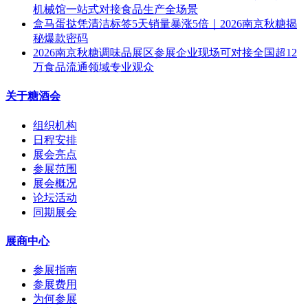
机械馆一站式对接食品生产全场景
盒马蛋挞凭清洁标签5天销量暴涨5倍｜2026南京秋糖揭
秘爆款密码
2026南京秋糖调味品展区参展企业现场可对接全国超12
万食品流通领域专业观众
关于糖酒会
组织机构
日程安排
展会亮点
参展范围
展会概况
论坛活动
同期展会
展商中心
参展指南
参展费用
为何参展