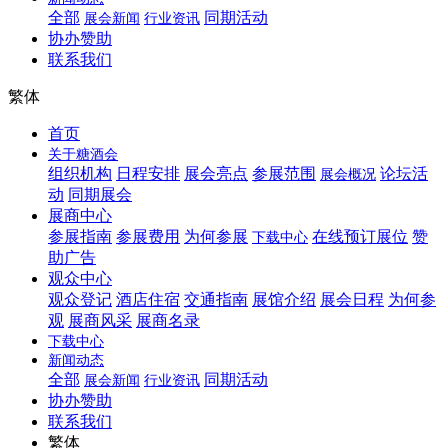
全部
同期活动
展会新闻
行业资讯
协办赞助
联系我们
繁体
首页
关于糖酒会
组织机构
日程安排
展会亮点
参展范围
论坛活
展会概况
动
同期展会
展商中心
参展指南
参展费用
为何参展
在线预订展位
赞
下载中心
助广告
观众中心
观众登记
酒店住宿
交通指南
展馆介绍
展会日程
为何参
观
展商风采
展商名录
下载中心
新闻动态
全部
同期活动
展会新闻
行业资讯
协办赞助
联系我们
繁体