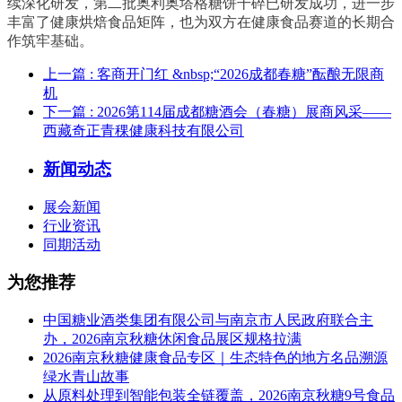
续深化研发，第二批奥利奥塔格糖饼干碎已研发成功，进一步
丰富了健康烘焙食品矩阵，也为双方在健康食品赛道的长期合
作筑牢基础。
上一篇
: 客商开门红 &nbsp;“2026成都春糖”酝酿无限商
机
下一篇
: 2026第114届成都糖酒会（春糖）展商风采——
西藏奇正青稞健康科技有限公司
新闻动态
展会新闻
行业资讯
同期活动
为您推荐
中国糖业酒类集团有限公司与南京市人民政府联合主
办，2026南京秋糖休闲食品展区规格拉满
2026南京秋糖健康食品专区｜生态特色的地方名品溯源
绿水青山故事
从原料处理到智能包装全链覆盖，2026南京秋糖9号食品