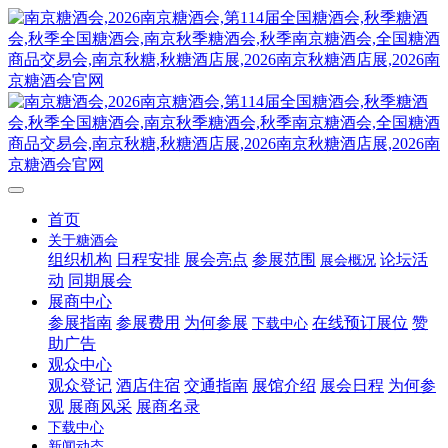
首页
关于糖酒会
组织机构
日程安排
展会亮点
参展范围
论坛活
展会概况
动
同期展会
展商中心
参展指南
参展费用
为何参展
在线预订展位
赞
下载中心
助广告
观众中心
观众登记
酒店住宿
交通指南
展馆介绍
展会日程
为何参
观
展商风采
展商名录
下载中心
新闻动态