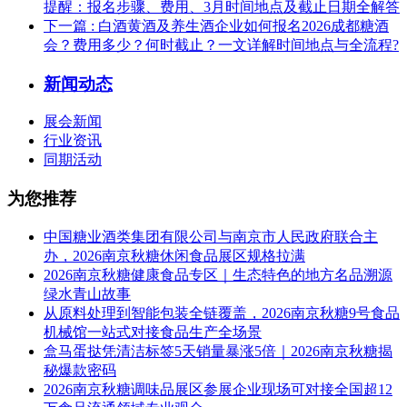
提醒：报名步骤、费用、3月时间地点及截止日期全解答
下一篇
: 白酒黄酒及养生酒企业如何报名2026成都糖酒
会？费用多少？何时截止？一文详解时间地点与全流程?
新闻动态
展会新闻
行业资讯
同期活动
为您推荐
中国糖业酒类集团有限公司与南京市人民政府联合主
办，2026南京秋糖休闲食品展区规格拉满
2026南京秋糖健康食品专区｜生态特色的地方名品溯源
绿水青山故事
从原料处理到智能包装全链覆盖，2026南京秋糖9号食品
机械馆一站式对接食品生产全场景
盒马蛋挞凭清洁标签5天销量暴涨5倍｜2026南京秋糖揭
秘爆款密码
2026南京秋糖调味品展区参展企业现场可对接全国超12