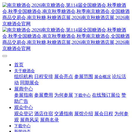
首页
关于糖酒会
组织机构
日程安排
展会亮点
参展范围
论坛活
展会概况
动
同期展会
展商中心
参展指南
参展费用
为何参展
在线预订展位
赞
下载中心
助广告
观众中心
观众登记
酒店住宿
交通指南
展馆介绍
展会日程
为何参
观
展商风采
展商名录
下载中心
新闻动态