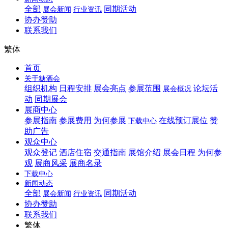
全部
同期活动
展会新闻
行业资讯
协办赞助
联系我们
繁体
首页
关于糖酒会
组织机构
日程安排
展会亮点
参展范围
论坛活
展会概况
动
同期展会
展商中心
参展指南
参展费用
为何参展
在线预订展位
赞
下载中心
助广告
观众中心
观众登记
酒店住宿
交通指南
展馆介绍
展会日程
为何参
观
展商风采
展商名录
下载中心
新闻动态
全部
同期活动
展会新闻
行业资讯
协办赞助
联系我们
繁体