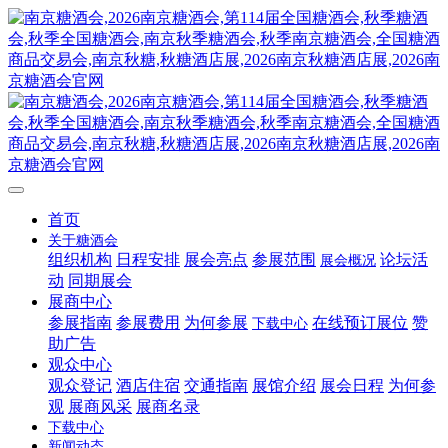
首页
关于糖酒会
组织机构
日程安排
展会亮点
参展范围
论坛活
展会概况
动
同期展会
展商中心
参展指南
参展费用
为何参展
在线预订展位
赞
下载中心
助广告
观众中心
观众登记
酒店住宿
交通指南
展馆介绍
展会日程
为何参
观
展商风采
展商名录
下载中心
新闻动态