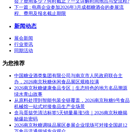
会？费用多少？何时截止？一文详解时间地点与全流程?
下一篇
: 电商企业参加2026年3月成都糖酒会的参展流
程、费用及报名截止期限
新闻动态
展会新闻
行业资讯
同期活动
为您推荐
中国糖业酒类集团有限公司与南京市人民政府联合主
办，2026南京秋糖休闲食品展区规格拉满
2026南京秋糖健康食品专区｜生态特色的地方名品溯源
绿水青山故事
从原料处理到智能包装全链覆盖，2026南京秋糖9号食品
机械馆一站式对接食品生产全场景
盒马蛋挞凭清洁标签5天销量暴涨5倍｜2026南京秋糖揭
秘爆款密码
2026南京秋糖调味品展区参展企业现场可对接全国超12
万食品流通领域专业观众