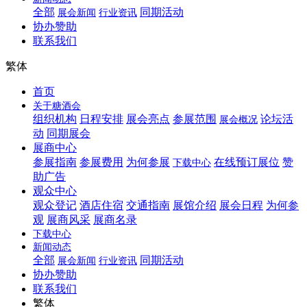
全部
同期活动
展会新闻
行业资讯
协办赞助
联系我们
繁体
首页
关于糖酒会
组织机构
日程安排
展会亮点
参展范围
论坛活
展会概况
动
同期展会
展商中心
参展指南
参展费用
为何参展
在线预订展位
赞
下载中心
助广告
观众中心
观众登记
酒店住宿
交通指南
展馆介绍
展会日程
为何参
观
展商风采
展商名录
下载中心
新闻动态
全部
同期活动
展会新闻
行业资讯
协办赞助
联系我们
繁体