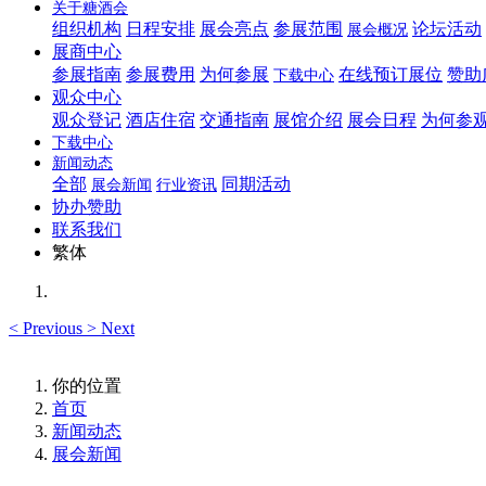
关于糖酒会
组织机构
日程安排
展会亮点
参展范围
论坛活动
展会概况
展商中心
参展指南
参展费用
为何参展
在线预订展位
赞助
下载中心
观众中心
观众登记
酒店住宿
交通指南
展馆介绍
展会日程
为何参
下载中心
新闻动态
全部
同期活动
展会新闻
行业资讯
协办赞助
联系我们
繁体
<
Previous
>
Next
你的位置
首页
新闻动态
展会新闻