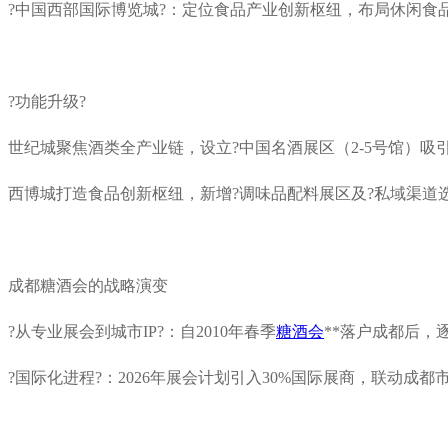
?中国西部国际博览城?：定位食品产业创新枢纽，布局休闲食
?功能升级?
世纪城聚焦酒类全产业链，设立?中国名酒展区（2-5号馆）吸
西博城打造食品创新枢纽，新增?调味品配料展区及?私域渠道选
成都糖酒会
的战略演变
?从专业展会到城市IP?：自2010年春季
糖酒会
**落户成都后，逐
?国际化进程?：2026年展会计划引入30%国际展商，联动成都