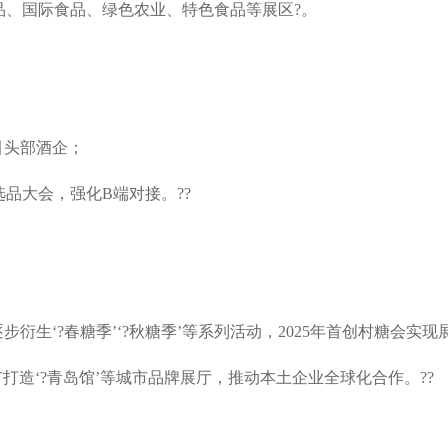
品、国际食品、绿色农业、特色食品等展区?。
引头部酒企；
品大会，强化B端对接。??
步衍生‘?
春糖
季’‘?秋糖季’等系列活动，2025年首创村糖会实
市打造‘?青岛馆’等城市品牌展厅，推动本土企业全球化合作。??