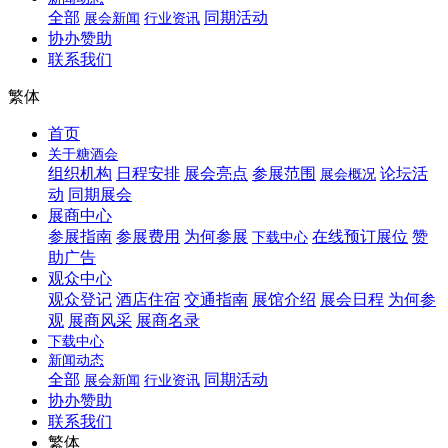
全部
同期活动
展会新闻
行业资讯
协办赞助
联系我们
繁体
首页
关于糖酒会
组织机构
日程安排
展会亮点
参展范围
论坛活
展会概况
动
同期展会
展商中心
参展指南
参展费用
为何参展
在线预订展位
赞
下载中心
助广告
观众中心
观众登记
酒店住宿
交通指南
展馆介绍
展会日程
为何参
观
展商风采
展商名录
下载中心
新闻动态
全部
同期活动
展会新闻
行业资讯
协办赞助
联系我们
繁体