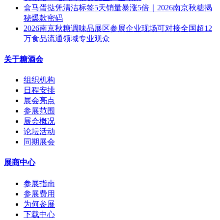
盒马蛋挞凭清洁标签5天销量暴涨5倍｜2026南京秋糖揭
秘爆款密码
2026南京秋糖调味品展区参展企业现场可对接全国超12
万食品流通领域专业观众
关于糖酒会
组织机构
日程安排
展会亮点
参展范围
展会概况
论坛活动
同期展会
展商中心
参展指南
参展费用
为何参展
下载中心