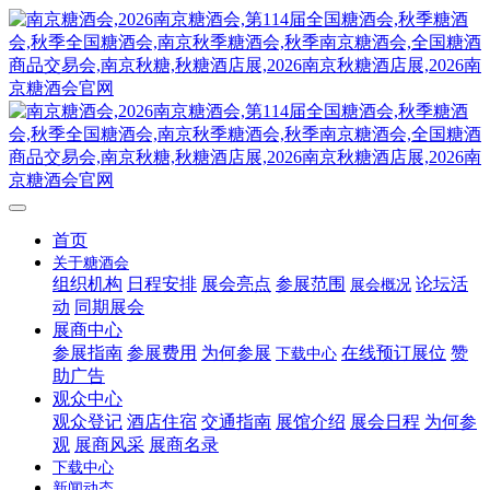
首页
关于糖酒会
组织机构
日程安排
展会亮点
参展范围
论坛活
展会概况
动
同期展会
展商中心
参展指南
参展费用
为何参展
在线预订展位
赞
下载中心
助广告
观众中心
观众登记
酒店住宿
交通指南
展馆介绍
展会日程
为何参
观
展商风采
展商名录
下载中心
新闻动态